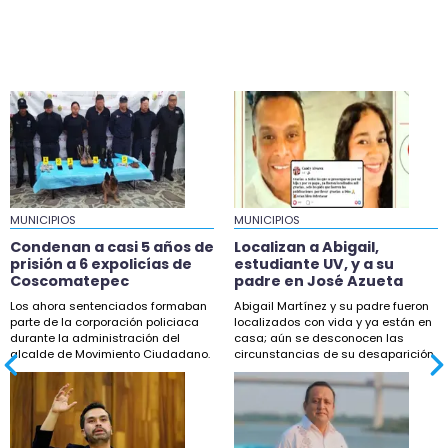
19:58
Exigen reparar tramo colapsado en carretera
180, en Catemaco
19:58
En Chocamán tiran barda y toman Palacio
molestos por obra
19:13
Localizan a Abigail, estudiante UV, y a su padre
en José Azueta
MUNICIPIOS
MUNICIPIOS
18:42
Condenan a casi 5 años de
Localizan a Abigail,
Buscan a Scarlet, menor desaparecida en
prisión a 6 expolicías de
estudiante UV, y a su
Coscomatepec
padre en José Azueta
Coatzintla
Los ahora sentenciados formaban
Abigail Martínez y su padre fueron
18:33
parte de la corporación policiaca
localizados con vida y ya están en
durante la administración del
casa; aún se desconocen las
Maestros de la UPAV bloquean Sefiplan por
alcalde de Movimiento Ciudadano.
circunstancias de su desaparición.
adeudos salariales
18:32
Nahle tilda a Máynez de “simulador” tras
desafuero de alcaldes