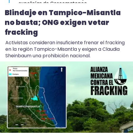
expolicías de Coscomatepec
Blindaje en Tampico-Misantla
23:12
no basta; ONG exigen vetar
Aprueba Congreso Declaraciones de
Procedencia en contra de dos munícipes
fracking
23:03
Activistas consideran insuficiente frenar el fracking
Hicimos una propuesta para que Ingenio San
en la región Tampico-Misantla y exigen a Claudia
Pedro no cierre: Nahle
Sheinbaum una prohibición nacional.
22:52
Huevo de EU entra a Veracruz y avicultores
acusan trato desleal
22:44
Blindaje en Tampico-Misantla no basta; ONG
exigen vetar fracking
20:53
Ellos asumirán como alcaldes en Ixhuatlán y
Úrsulo Galván