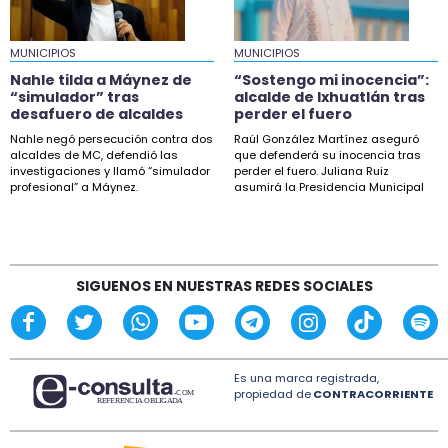
18:04
MUNICIPIOS
Taxistas de Xalapa protestarán en fiscalía por
MUNICIPIOS
desaparición de Joel
Nahle tilda a Máynez de
“Sostengo mi inocencia”:
“simulador” tras
alcalde de Ixhuatlán tras
16:50
desafuero de alcaldes
perder el fuero
Sheinbaum descarta proyecto de fracking en
Nahle negó persecución contra dos
Raúl González Martínez aseguró
norte de Veracruz
alcaldes de MC, defendió las
que defenderá su inocencia tras
investigaciones y llamó “simulador
perder el fuero. Juliana Ruiz
profesional” a Máynez.
asumirá la Presidencia Municipal
15:27
de Ixhuatlán.
Esteban Bautista defiende desafuero de
alcaldes de Movimiento Ciudadano
14:18
SIGUENOS EN NUESTRAS REDES SOCIALES
“Sostengo mi inocencia”: alcalde de Ixhuatlán
tras perder el fuero
Es una marca registrada,
propiedad de
CONTRACORRIENTE