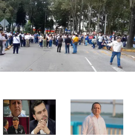
14:18
“Sostengo mi inocencia”: alcalde de Ixhuatlán
tras perder el fuero
4:40
Veracruz mantendrá ambiente caluroso con
lluvias aisladas este jueves
2:15
Mueren dos traileros en choques en Cumbres
de Maltrata
2:02
Investigado por crimen de reportera, alcalde
de Ixhuatlán pierde el fuero
1:15
Dan 70 años a dos por feminicidio de Yasared
en Papantla
1:08
Balacera moviliza a policías en Coatza, pero no