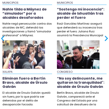
hallan heridos
MUNICIPIOS
MUNICIPIOS
Nahle tilda a Máynez de
“Sostengo mi inocencia”:
0:24
“simulador” por a
alcalde de Ixhuatlán tras
Eliminan fuero a Bertín Bravo, alcalde de Úrsulo
alcaldes desaforados
perder el fuero
Galván
Nahle negó persecución contra dos
Raúl González Martínez aseguró
alcaldes de MC, defendió las
que defenderá su inocencia tras
0:22
investigaciones y llamó “simulador
perder el fuero. Juliana Ruiz
profesional” a Máynez.
asumirá la Presidencia Municipal
“No soy delincuente, me quitaron la
de Ixhuatlán.
tranquilidad": alcalde de Úrsulo Galván
23:42
Amenazan con retirar a canasteras del centro
de Orizaba, acusan
23:20
XALAPA
CONGRESO
Renta de departamento en CDMX: todo lo que
Eliminan fuero a Bertín
“No soy delincuente, me
necesitas saber para arrendar con éxito
Bravo, alcalde de Úrsulo
quitaron la tranquilidad":
Galván
alcalde de Úrsulo Galván
22:29
El alcalde de Úrsulo Galván quedó
Bertín Bravo, alcalde de Úrsulo
Más espacios dignos para San Andrés Tuxtla
sin fuero, por lo que podría ser
Galván, compareció ante el
con "Andadores al 100"
detenidos por el delito de
Congreso del Estado por una
desaparición forzada.
solicitud de desafuero de la
22:13
fiscalía de Veracruz.