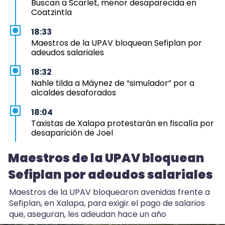
Buscan a Scarlet, menor desaparecida en
Coatzintla
18:33
Maestros de la UPAV bloquean Sefiplan por
adeudos salariales
18:32
Nahle tilda a Máynez de “simulador” por a
alcaldes desaforados
18:04
Taxistas de Xalapa protestarán en fiscalía por
desaparición de Joel
16:50
Maestros de la UPAV bloquean
Sheinbaum descarta proyecto de fracking en
Sefiplan por adeudos salariales
norte de Veracruz
Maestros de la UPAV bloquearon avenidas frente a
15:27
Sefiplan, en Xalapa, para exigir el pago de salarios
Esteban Bautista defiende desafuero de
alcaldes de Movimiento Ciudadano
que, aseguran, les adeudan hace un año