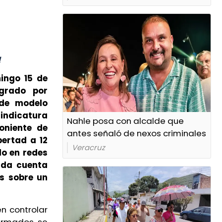
a
ingo 15 de
egrado por
de modelo
sindicatura
Nahle posa con alcalde que
oniente de
antes señaló de nexos criminales
bertad a 12
Veracruz
do en redes
 da cuenta
s sobre un
n controlar