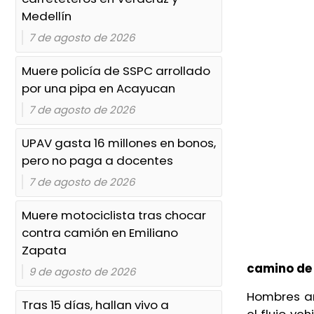
camionetazo en Jesús Carranza,
Medellín
Veracruz
7 de agosto de 2026
Ayer, 9:13 PM
Muere policía de SSPC arrollado
Mueren dos trabajadores tras
por una pipa en Acayucan
caer pipa a un barranco rumbo
7 de agosto de 2026
al Krem-1
Ayer, 8:31 PM
UPAV gasta 16 millones en bonos,
pero no paga a docentes
Gusano barrenador en
7 de agosto de 2026
mascotas no siempre requiere
sacrificio
Muere motociclista tras chocar
Ayer, 8:18 PM
contra camión en Emiliano
Zapata
Fiscalía reabre casos de
camino de 
9 de agosto de 2026
desapariciones del Blindaje
Coatzacoalcos
Hombres ar
Tras 15 días, hallan vivo a