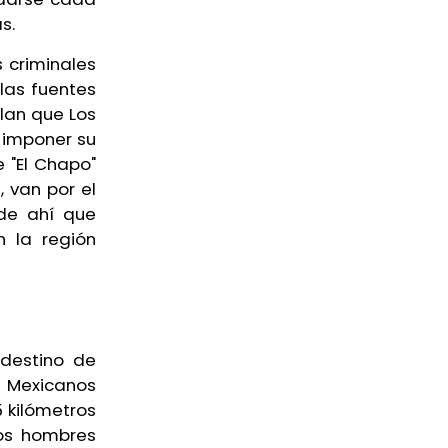
s.
 criminales
las fuentes
lan que Los
 imponer su
e "El Chapo"
, van por el
 de ahí que
 la región
ndestino de
 Mexicanos
 kilómetros
nos hombres