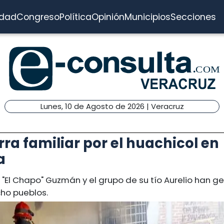
idad
Congreso
Política
Opinión
Municipios
Secciones
Lunes, 10 de Agosto de 2026 | Veracruz
rra familiar por el huachicol en
a
e "El Chapo" Guzmán y el grupo de su tío Aurelio han 
cho pueblos.