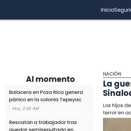
Inicio
Segur
NACIÓN
Al momento
La gue
Sinalo
Balacera en Poza Rica genera
pánico en la colonia Tepeyac
Los hijos d
Hoy, 2:42 AM
terror en o
Rescatan a trabajador tras
quedar semisepultado en