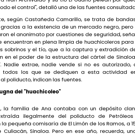
odo el control", detalló una de las fuentes consultada
te, según Castañeda Camarillo, se trata de bandas
 gracias a la existencia de un mercado negro, pero 
taron el anonimato por cuestiones de seguridad, seña
e encuentran en plena limpia de huachicoleros para
s sobrinos y el tío, que a la captura y extradición d
 en el poder de la estructura del cártel de Sinaloa
". Nadie extrae, nadie vende si no es autorizado,
 todos los que se dediquen a esta actividad en
l poliducto, indican las fuentes.
ugna del "huachicoleo"
, la familia de Ana contaba con un depósito cla
extraída ilegalmente del poliducto de Petróleos
 la pequeña comisaría de El Limón de los Ramos, a 15
e Culiacán, Sinaloa. Pero en ese año, recuerda, u