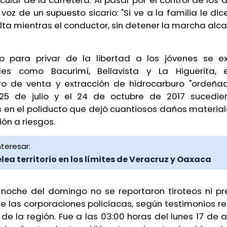
hicular de la carretera. Al pasar por el control de los
voz de un supuesto sicario: "Si ve a la familia le di
lta mientras el conductor, sin detener la marcha alca
vo para privar de la libertad a los jóvenes se e
es como Bacurimí, Bellavista y La Higuerita, e
ro de venta y extracción de hidrocarburo "ordeñad
 25 de julio y el 24 de octubre de 2017 sucedi
s en el poliducto que dejó cuantiosos daños material
ión a riesgos.
teresar:
lea territorio en los límites de Veracruz y Oaxaca
 noche del domingo no se reportaron tiroteos ni pr
 de las corporaciones policiacas, según testimonios 
de la región. Fue a las 03:00 horas del lunes 17 de 