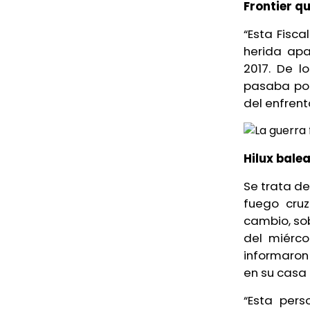
Frontier q
“Esta Fisca
herida apa
2017. De l
pasaba por
del enfrent
Hilux bale
Se trata d
fuego cru
cambio, sob
del miérco
informaron 
en su casa
“Esta pers