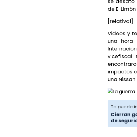
se desató 
Toneladas de peces mueren en
de El Limón
lagunas de Vega de Alatorre
[relativa1]
7 de agosto de 2026
Videos y t
Coscomatepec: primo balea a
una hora y
dos hermanos; uno muere
Internacio
vicefiscal
8 de agosto de 2026
encontraro
impactos d
una Nissan 
Te puede in
Cierran g
de segur