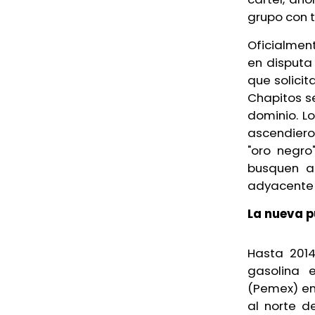
grupo con t
Oficialmen
en disputa
que solici
Chapitos s
dominio. Lo
ascendieron
"oro negro
busquen a
adyacente a
La nueva p
Hasta 2014
gasolina 
(Pemex) en
al norte d