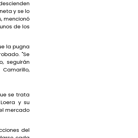
 descienden
neta y se lo
es, mencionó
unos de los
ue la pugna
robado. "Se
, seguirán
Camarillo,
que se trata
 Loera y su
 el mercado
cciones del
edarse cada