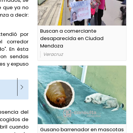
 armados, se
ce que ya no
nza a decir:
Buscan a comerciante
xtendió por
desaparecida en Ciudad
l corredor
Mendoza
o". En ésta
Veracruz
eron sendas
es y expuso
esencia del
recogidos de
abril cuando
Gusano barrenador en mascotas