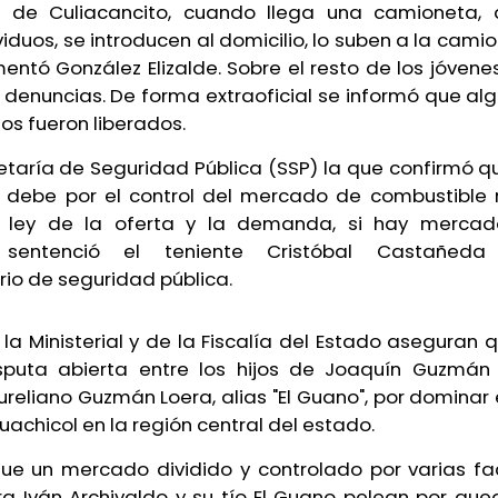
a de Culiacancito, cuando llega una camioneta,
viduos, se introducen al domicilio, lo suben a la camio
mentó González Elizalde. Sobre el resto de los jóven
 denuncias. De forma extraoficial se informó que alg
os fueron liberados.
retaría de Seguridad Pública (SSP) la que confirmó q
e debe por el control del mercado de combustible 
 ley de la oferta y la demanda, si hay mercado
 sentenció el teniente Cristóbal Castañeda 
io de seguridad pública.
la Ministerial y de la Fiscalía del Estado aseguran 
puta abierta entre los hijos de Joaquín Guzmán
reliano Guzmán Loera, alias "El Guano", por dominar
uachicol en la región central del estado.
 fue un mercado dividido y controlado por varias fa
ora Iván Archivaldo y su tío El Guano pelean por qu