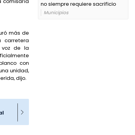
a comisaría
no siempre requiere sacrificio
Municipios
duró más de
a carretera
n voz de la
ficialmente
 blanco con
una unidad,
rida, dijo.
al