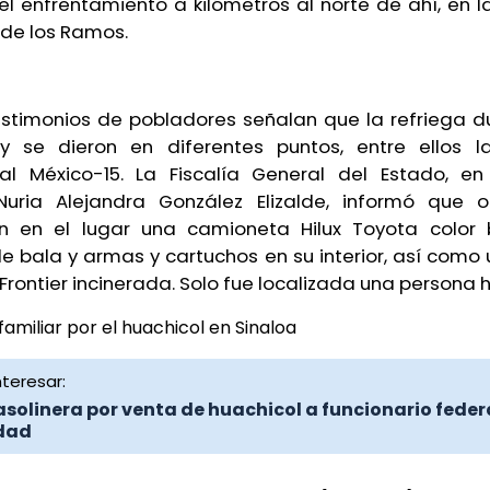
el enfrentamiento a kilómetros al norte de ahí, en l
 de los Ramos.
estimonios de pobladores señalan que la refriega 
 se dieron en diferentes puntos, entre ellos l
nal México-15. La Fiscalía General del Estado, e
 Nuria Alejandra González Elizalde, informó que o
n en el lugar una camioneta Hilux Toyota color
e bala y armas y cartuchos en su interior, así como 
Frontier incinerada. Solo fue localizada una persona he
teresar:
asolinera por venta de huachicol a funcionario feder
idad