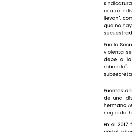
sindicatur
cuatro indi
llevan", co
que no hay
secuestrad
Fue la Sec
violenta s
debe a la
robando",
subsecretar
Fuentes de 
de una dis
hermano Au
negro del h
En el 2017
cártel, ah