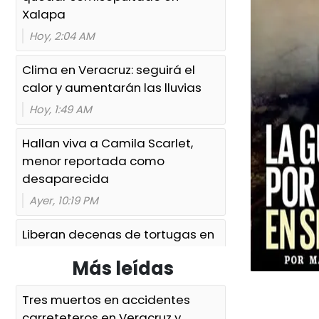
Xalapa
Hoy, 2:04 AM
Clima en Veracruz: seguirá el
calor y aumentarán las lluvias
Hoy, 1:49 AM
Hallan viva a Camila Scarlet,
menor reportada como
desaparecida
Ayer, 10:19 PM
Liberan decenas de tortugas en
Playa Las Palmitas, Agua Dulce
Más leídas
Ayer, 10:05 PM
Tres muertos en accidentes
Mujer queda grave tras
carreteteros en Veracruz y