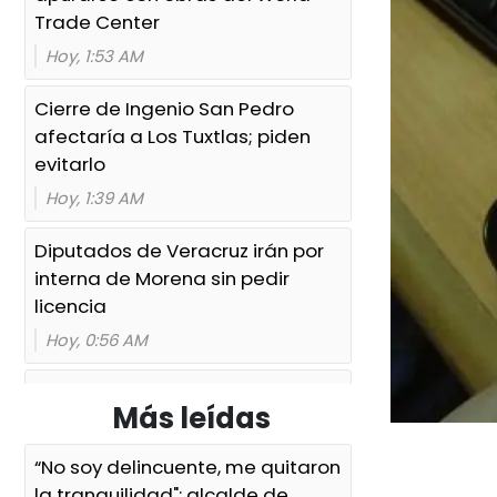
Trade Center
Hoy, 1:53 AM
Cierre de Ingenio San Pedro
afectaría a Los Tuxtlas; piden
evitarlo
Hoy, 1:39 AM
Diputados de Veracruz irán por
interna de Morena sin pedir
licencia
Hoy, 0:56 AM
Ayuntamiento e ICATVER
Más leídas
fortalecen capacitación laboral
en beneficio de las y los
“No soy delincuente, me quitaron
sanandrescanos
la tranquilidad": alcalde de