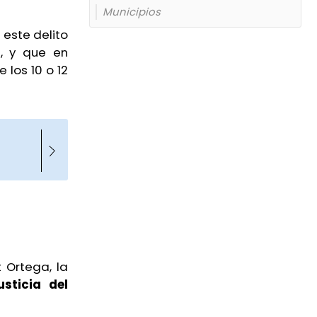
Municipios
este delito
, y que en
los 10 o 12
 Ortega, la
sticia del