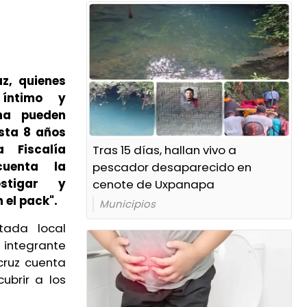
z, quienes
 íntimo y
na pueden
sta 8 años
 Fiscalía
Tras 15 días, hallan vivo a
cuenta la
pescador desaparecido en
stigar y
cenote de Uxpanapa
 el pack".
Municipios
tada local
 integrante
cruz cuenta
ubrir a los