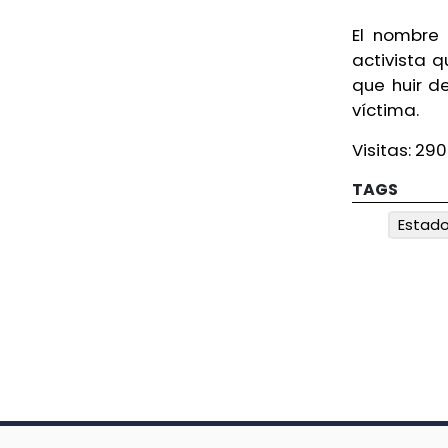
de feminicidio el caso de Sulma
El nombre
en Xalapa
activista q
Ayer, 6:22 PM
que huir d
víctima.
Tres muertos en accidentes
Visitas:
290
carreteteros en Veracruz y
Medellín
TAGS
Ayer, 4:23 PM
Estad
Detienen a ex gobernador de
Guerrero por caso Ayotzinapa
Ayer, 3:54 PM
Muere policía de SSPC arrollado
por una pipa en Acayucan
Ayer, 2:02 PM