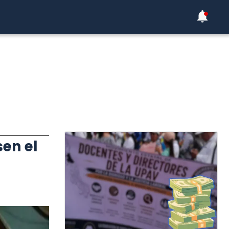
sen el
s