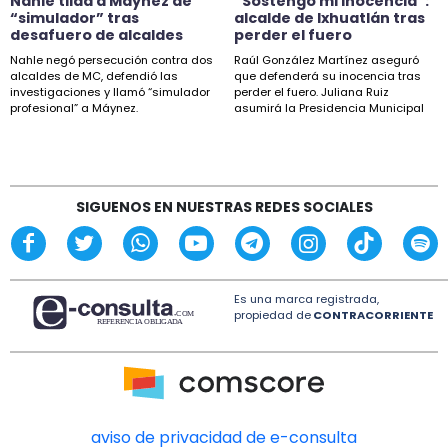
Nahle tilda a Máynez de
“Sostengo mi inocencia”:
“simulador” tras
alcalde de Ixhuatlán tras
16:50
desafuero de alcaldes
perder el fuero
Sheinbaum descarta proyecto de fracking en
Nahle negó persecución contra dos
Raúl González Martínez aseguró
norte de Veracruz
alcaldes de MC, defendió las
que defenderá su inocencia tras
investigaciones y llamó “simulador
perder el fuero. Juliana Ruiz
profesional” a Máynez.
asumirá la Presidencia Municipal
15:27
de Ixhuatlán.
Esteban Bautista defiende desafuero de
alcaldes de Movimiento Ciudadano
14:18
SIGUENOS EN NUESTRAS REDES SOCIALES
“Sostengo mi inocencia”: alcalde de Ixhuatlán
tras perder el fuero
Es una marca registrada,
propiedad de
CONTRACORRIENTE
aviso de privacidad de e-consulta