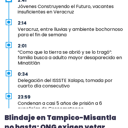
2:41
Jóvenes Construyendo el Futuro, vacantes
insuficientes en Veracruz
2:14
Veracruz, entre lluvias y ambiente bochornoso
para el fin de semana
2:01
“Como que la tierra se abrió y se lo tragó”:
familia busca a adulto mayor desaparecido en
Minatitlán
0:34
Delegación del ISSSTE Xalapa, tomada por
cuarto día consecutivo
23:59
Condenan a casi 5 años de prisión a 6
expolicías de Coscomatepec
Blindaje en Tampico-Misantla
23:12
no basta; ONG exigen vetar
Aprueba Congreso Declaraciones de