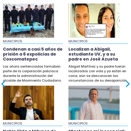
19:58
En Chocamán tiran barda y toman Palacio
molestos por obra
19:13
Localizan a Abigail, estudiante UV, y a su padre
en José Azueta
MUNICIPIOS
MUNICIPIOS
18:42
Condenan a casi 5 años de
Localizan a Abigail,
Buscan a Scarlet, menor desaparecida en
prisión a 6 expolicías de
estudiante UV, y a su
Coscomatepec
padre en José Azueta
Coatzintla
Los ahora sentenciados formaban
Abigail Martínez y su padre fueron
18:33
parte de la corporación policiaca
localizados con vida y ya están en
durante la administración del
casa; aún se desconocen las
Maestros de la UPAV bloquean Sefiplan por
alcalde de Movimiento Ciudadano.
circunstancias de su desaparición.
adeudos salariales
18:32
Nahle tilda a Máynez de “simulador” tras
desafuero de alcaldes
18:04
MUNICIPIOS
Taxistas de Xalapa protestarán en fiscalía por
MUNICIPIOS
desaparición de Joel