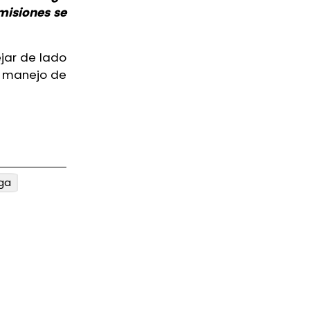
misiones se
ejar de lado
l manejo de
ga