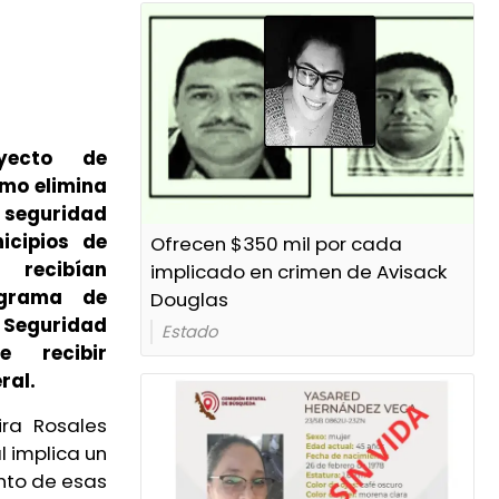
yecto de
imo elimina
e seguridad
icipios de
Ofrecen $350 mil por cada
ecibían
implicado en crimen de Avisack
ograma de
Douglas
 Seguridad
Estado
e recibir
ral.
ira Rosales
 implica un
ento de esas