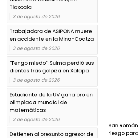
Eliminan fuero a Bertín Bravo,
Tlaxcala
alcalde de Úrsulo Galván
3 de agosto de 2026
Hoy, 0:24 AM
Trabajadora de ASIPONA muere
“No soy delincuente, me quitaron
en accidente en la Mina-Coatza
la tranquilidad": alcalde de
3 de agosto de 2026
Úrsulo Galván
Hoy, 0:22 AM
"Tengo miedo": Sulma perdió sus
dientes tras golpiza en Xalapa
Amenazan con retirar a
3 de agosto de 2026
canasteras del centro de
Orizaba, acusan
Estudiante de la UV gana oro en
Ayer, 11:42 PM
olimpiada mundial de
matemáticas
Renta de departamento en
3 de agosto de 2026
CDMX: todo lo que necesitas
San Román,
saber para arrendar con éxito
riesgo para
Detienen al presunto agresor de