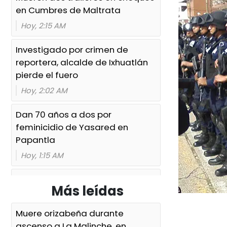
en Cumbres de Maltrata
Hoy, 2:15 AM
Investigado por crimen de
reportera, alcalde de Ixhuatlán
pierde el fuero
Hoy, 2:02 AM
Dan 70 años a dos por
feminicidio de Yasared en
Papantla
Hoy, 1:15 AM
Balacera moviliza a policías en
Más leídas
Coatza, pero no hallan heridos
Hoy, 1:08 AM
Muere orizabeña durante
ascenso a La Malinche, en