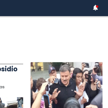
sidio
ías