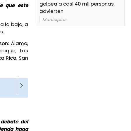
golpea a casi 40 mil personas,
de que este
advierten
Municipios
a la baja, a
s.
son: Álamo,
caque, Las
za Rica, San
 debate del
cienda haga