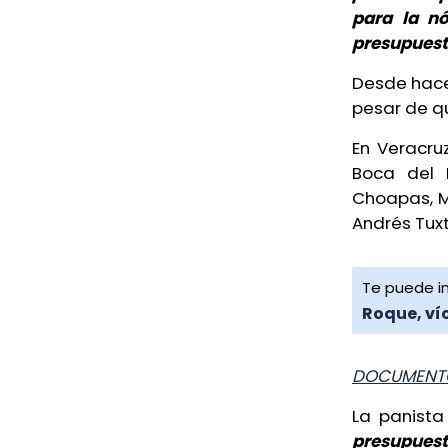
Ayer, 9:06 PM
para la nó
Toman oficinas del ISSSTE en
presupuest
Xalapa por cambio de estancia
Escuelas llevan cerradas 18 años
infantil
Desde hace 
desde deslave en Ixhuacán
3 de agosto de 2026
pesar de qu
Ayer, 8:54 PM
En Veracru
Influencer exhibe acoso de
Retiran cámaras de
Boca del 
personal de la fiscalía de
videovigilancia irregulares en
Choapas, Ma
Veracruz
Poza Rica
Andrés Tuxt
4 de agosto de 2026
Ayer, 8:32 PM
Te puede in
Censo de periodistas fue
Roque, ví
propuesta de un reportero:
Nahle
Ayer, 6:56 PM
DOCUMENTO
La panista 
Cierre de Ingenio San Pedro
presupuest
golpea a casi 40 mil personas,