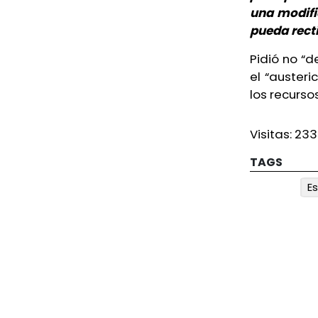
una modifi
advierten
pueda recti
Ayer, 6:23 PM
Pidió no “d
Cierra ingenio azucarero San
el “auster
Pedro en Lerdo de Tejada,
los recurso
Veracruz
Ayer, 5:03 PM
Visitas:
233
Mueren dos jóvenes ahogados
TAGS
en río de Tezonapa
E
Ayer, 4:28 PM
Matan al influencer César
Gastélum en transmisión en
Culiacán
Ayer, 3:11 PM