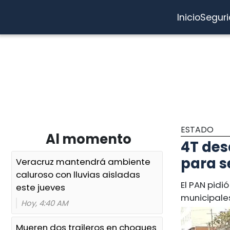
Inicio
Segur
ESTADO
Al momento
4T des
para s
Veracruz mantendrá ambiente
caluroso con lluvias aisladas
El PAN pidi
este jueves
municipales
Hoy, 4:40 AM
Mueren dos traileros en choques