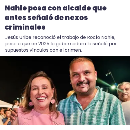
22:13
Nahle posa con alcalde que
Michis ya van al veterinario tanto como los
antes señaló de nexos
perros en Veracruz
criminales
20:30
Rezago en Veracruz: solo 44 municipios tienen
Jesús Uribe reconoció el trabajo de Rocío Nahle,
Atlas de Riesgo
pese a que en 2025 la gobernadora lo señaló por
supuestos vínculos con el crimen.
18:07
Calor y falta de lluvia, detrás de peces muertos
en Vega de Alatorre
16:59
Coscomatepec: primo balea a dos hermanos;
uno muere