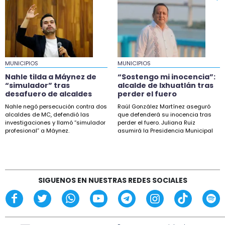
18:32
Nahle tilda a Máynez de “simulador” tras
desafuero de alcaldes
18:04
MUNICIPIOS
Taxistas de Xalapa protestarán en fiscalía por
MUNICIPIOS
desaparición de Joel
Nahle tilda a Máynez de
“Sostengo mi inocencia”:
“simulador” tras
alcalde de Ixhuatlán tras
16:50
desafuero de alcaldes
perder el fuero
Sheinbaum descarta proyecto de fracking en
Nahle negó persecución contra dos
Raúl González Martínez aseguró
norte de Veracruz
alcaldes de MC, defendió las
que defenderá su inocencia tras
investigaciones y llamó “simulador
perder el fuero. Juliana Ruiz
profesional” a Máynez.
asumirá la Presidencia Municipal
15:27
de Ixhuatlán.
Esteban Bautista defiende desafuero de
alcaldes de Movimiento Ciudadano
14:18
SIGUENOS EN NUESTRAS REDES SOCIALES
“Sostengo mi inocencia”: alcalde de Ixhuatlán
tras perder el fuero