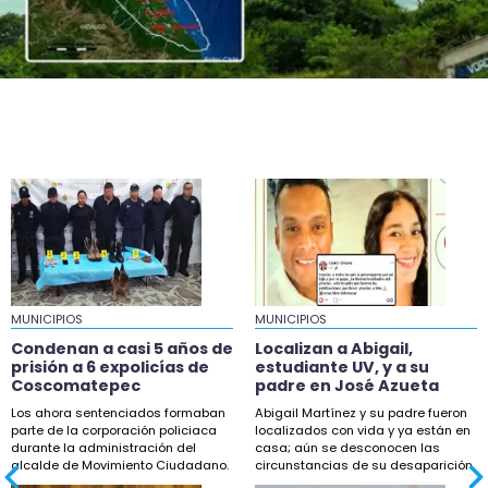
Ellos asumirán como alcaldes en Ixhuatlán y
Úrsulo Galván
19:58
Exigen reparar tramo colapsado en carretera
180, en Catemaco
19:58
En Chocamán tiran barda y toman Palacio
molestos por obra
19:13
Localizan a Abigail, estudiante UV, y a su padre
en José Azueta
MUNICIPIOS
MUNICIPIOS
18:42
Condenan a casi 5 años de
Localizan a Abigail,
Buscan a Scarlet, menor desaparecida en
prisión a 6 expolicías de
estudiante UV, y a su
Coscomatepec
padre en José Azueta
Coatzintla
Los ahora sentenciados formaban
Abigail Martínez y su padre fueron
18:33
parte de la corporación policiaca
localizados con vida y ya están en
durante la administración del
casa; aún se desconocen las
Maestros de la UPAV bloquean Sefiplan por
alcalde de Movimiento Ciudadano.
circunstancias de su desaparición.
adeudos salariales