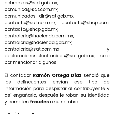
cobranzas@sat.gob.mx,
comunica@sat.com.mx,
comunicados_dir@sat.gob.mx,
contacto@sat.com.mx, contacto@shcp.com,
contacto@shcp.gob.mx,
contraloria@hacienda.com.mx,
contraloria@hacienda.gob.mx,
contraloria@sat.com.mx y
declaraciones.electronicas@sat.gob.mx, solo
por mencionar algunos.
El contador
Ramón Ortega Díaz
señaló que
los delincuentes envían ese tipo de
información para despistar al contribuyente y
así engañarlo, después le roban su identidad
y cometen
fraudes
a su nombre.