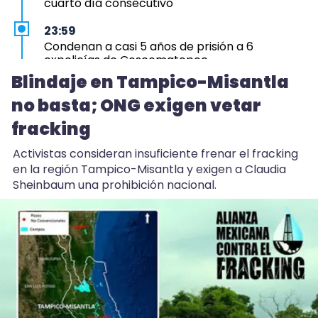
cuarto día consecutivo
23:59
Condenan a casi 5 años de prisión a 6
expolicías de Coscomatepec
Blindaje en Tampico-Misantla
23:12
no basta; ONG exigen vetar
Aprueba Congreso Declaraciones de
Procedencia en contra de dos munícipes
fracking
23:03
Activistas consideran insuficiente frenar el fracking
Hicimos una propuesta para que Ingenio San
en la región Tampico-Misantla y exigen a Claudia
Pedro no cierre: Nahle
Sheinbaum una prohibición nacional.
22:52
Huevo de EU entra a Veracruz y avicultores
acusan trato desleal
22:44
Blindaje en Tampico-Misantla no basta; ONG
exigen vetar fracking
20:53