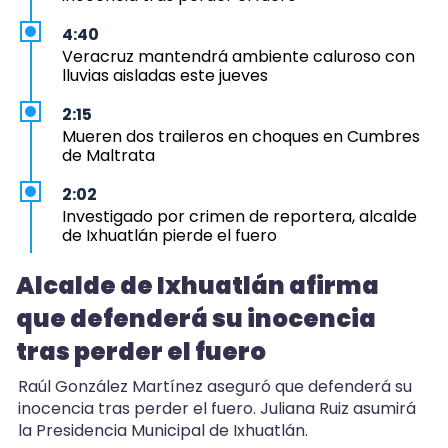
4:40
Veracruz mantendrá ambiente caluroso con
lluvias aisladas este jueves
2:15
Mueren dos traileros en choques en Cumbres
de Maltrata
2:02
Investigado por crimen de reportera, alcalde
de Ixhuatlán pierde el fuero
1:15
Alcalde de Ixhuatlán afirma
Dan 70 años a dos por feminicidio de Yasared
que defenderá su inocencia
en Papantla
tras perder el fuero
1:08
Balacera moviliza a policías en Coatza, pero no
Raúl González Martínez aseguró que defenderá su
hallan heridos
inocencia tras perder el fuero. Juliana Ruiz asumirá
la Presidencia Municipal de Ixhuatlán.
0:24