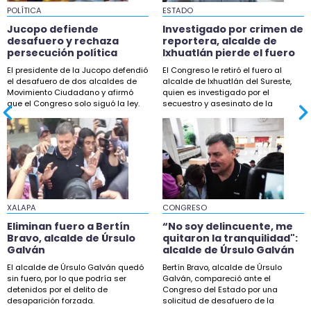
POLÍTICA
21:17
ESTADO
Pierden biopsia de paciente con cáncer en
Jucopo defiende
Investigado por crimen de
Hospital de Veracruz
desafuero y rechaza
reportera, alcalde de
persecución política
Ixhuatlán pierde el fuero
21:06
El presidente de la Jucopo defendió
El Congreso le retiró el fuero al
el desafuero de dos alcaldes de
Ofrecen $350 mil por cada implicado en
alcalde de Ixhuatlán del Sureste,
Movimiento Ciudadano y afirmó
quien es investigado por el
crimen de Avisack Douglas
que el Congreso solo siguó la ley.
secuestro y asesinato de la
reportera Roxana
20:54
Escuelas llevan cerradas 18 años desde deslave
en Ixhuacán
20:32
Retiran cámaras de videovigilancia irregulares
en Poza Rica
XALAPA
CONGRESO
Eliminan fuero a Bertín
“No soy delincuente, me
18:56
Bravo, alcalde de Úrsulo
quitaron la tranquilidad":
Censo de periodistas fue propuesta de un
Galván
alcalde de Úrsulo Galván
reportero: Nahle
El alcalde de Úrsulo Galván quedó
Bertín Bravo, alcalde de Úrsulo
sin fuero, por lo que podría ser
Galván, compareció ante el
18:23
detenidos por el delito de
Congreso del Estado por una
desaparición forzada.
solicitud de desafuero de la
Cierre de Ingenio San Pedro golpea a casi 40