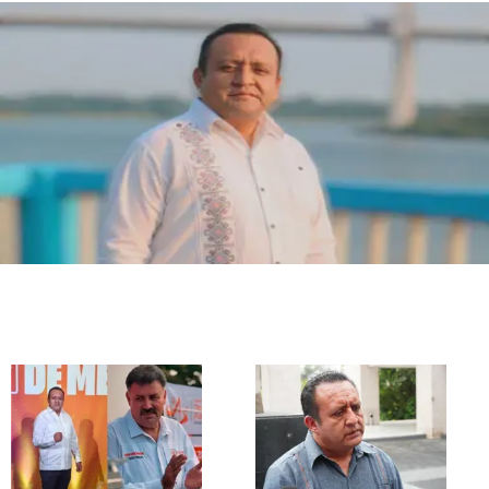
Eliminan fuero a Bertín Bravo, alcalde de Úrsulo
Galván
0:22
“No soy delincuente, me quitaron la
tranquilidad": alcalde de Úrsulo Galván
23:42
Amenazan con retirar a canasteras del centro
de Orizaba, acusan
23:20
Renta de departamento en CDMX: todo lo que
necesitas saber para arrendar con éxito
22:29
Más espacios dignos para San Andrés Tuxtla
con "Andadores al 100"
22:13
Impulsa Gobierno Municipal Expo Venta
Regreso a Clases