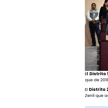
de feminicidio el caso de Sulma
en Xalapa
Ayer, 6:22 PM
Tres muertos en accidentes
carreteteros en Veracruz y
Medellín
Ayer, 4:23 PM
Detienen a ex gobernador de
Guerrero por caso Ayotzinapa
E
l Distrito 
Ayer, 3:54 PM
que de 201
Muere policía de SSPC arrollado
El
Distrito 
por una pipa en Acayucan
Zeníl que a
Ayer, 2:02 PM