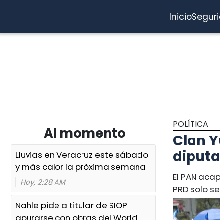
Inicio
Segur
POLÍTICA
Al momento
Clan Y
diputa
Lluvias en Veracruz este sábado
y más calor la próxima semana
El PAN acapa
Hoy, 2:28 AM
PRD solo s
Nahle pide a titular de SIOP
apurarse con obras del World