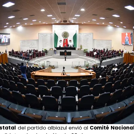
statal
del partido albiazul envió al
Comité Naciona