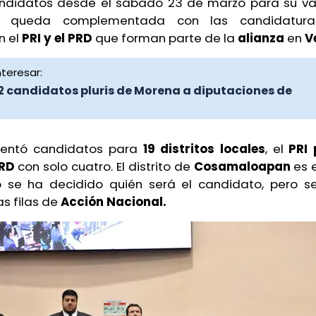
andidatos desde el sábado 23 de marzo para su val
tal queda complementada con las candidatur
n el
PRI y el PRD
que forman parte de la
alianza
en
V
teresar:
 12 candidatos pluris de Morena a diputaciones de
esentó candidatos para
19 distritos locales
, el
PRI 
RD
con solo cuatro. El distrito de
Cosamaloapan
es e
 se ha decidido quién será el candidato, pero 
as filas de
Acción Nacional.