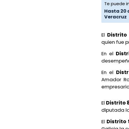
Te puede in
Hasta 20 
Veracruz
El
Distrito
quien fue 
En el
Distr
desempeñab
En el
Distr
Amador Rod
empresario 
El
Distrito 
diputada lo
El
Distrito 
Galicia la 