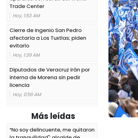
Trade Center
Hoy, 1:53 AM
Cierre de Ingenio San Pedro
afectaría a Los Tuxtlas; piden
evitarlo
Hoy, 1:39 AM
Diputados de Veracruz irán por
interna de Morena sin pedir
licencia
Hoy, 0:56 AM
Ayuntamiento e ICATVER
Más leídas
fortalecen capacitación laboral
en beneficio de las y los
“No soy delincuente, me quitaron
sanandrescanos
la tranquilidad": alcalde de