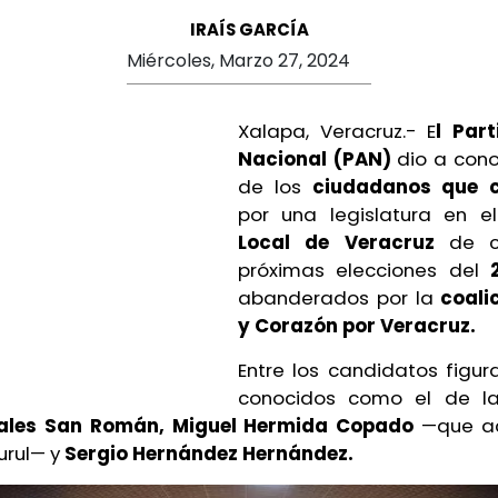
IRAÍS GARCÍA
Miércoles, Marzo 27, 2024
Xalapa, Veracruz.- E
l Par
Nacional (PAN)
dio a cono
de los
ciudadanos que 
por una legislatura en 
Local de Veracruz
de c
próximas elecciones del
abanderados por la
coali
y Corazón por Veracruz.
Entre los candidatos figu
conocidos como el de l
sales San Román, Miguel Hermida Copado
—que ac
urul— y
Sergio Hernández Hernández.