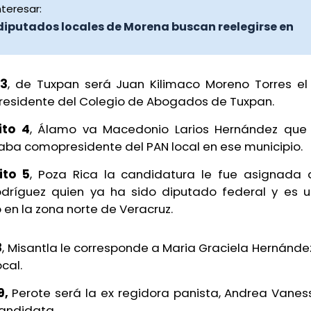
teresar:
diputados locales de Morena buscan reelegirse en
 3
, de Tuxpan será Juan Kilimaco Moreno Torres el
presidente del Colegio de Abogados de Tuxpan.
ito 4
, Álamo va Macedonio Larios Hernández que 
a comopresidente del PAN local en ese municipio.
ito 5
, Poza Rica la candidatura le fue asignada
ríguez quien ya ha sido diputado federal y es 
en la zona norte de Veracruz.
8
, Misantla le corresponde a Maria Graciela Hernández
cal.
9,
Perote será la ex regidora panista, Andrea Vanes
candidata.