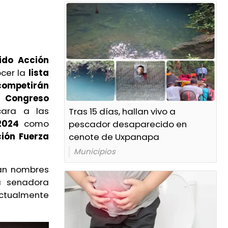
tido Acción
cer la
lista
competirán
el
Congreso
ara a las
Tras 15 días, hallan vivo a
2024
como
pescador desaparecido en
ción Fuerza
cenote de Uxpanapa
Municipios
ran nombres
a senadora
tualmente