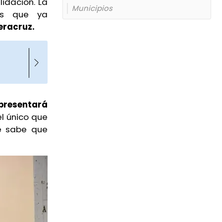
idación. La
Municipios
as que ya
eracruz.
presentará
l único que
se sabe que