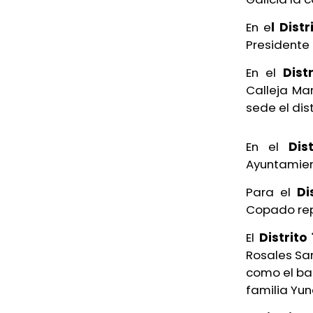
En e
l Distr
Presidente 
En el
Dist
Calleja Ma
sede el dist
En el
Dis
Ayuntamien
Para el
Di
Copado rep
El
Distrito 
Rosales San
como el bas
familia Yun