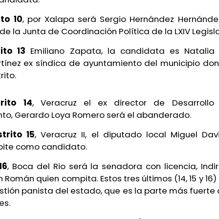
ito 10
, por Xalapa será Sergio Hernández Hernánde
de la Junta de Coordinación Política de la LXIV Legisl
rito 13
Emiliano Zapata, la candidata es Natalia
rtínez ex síndica de ayuntamiento del municipio don
rito.
trito 14
, Veracruz el ex director de Desarrollo
to, Gerardo Loya Romero será el abanderado.
strito 15
, Veracruz II, el diputado local Miguel Da
ite como candidato.
16
, Boca del Rio será la senadora con licencia, Ind
 Román quien compita. Estos tres últimos (14, 15 y 16
tión panista del estado, que es la parte más fuerte 
es.