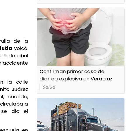
rulla de la
lutla
volcó
 9 de abril
un accidente
.
Confirman primer caso de
diarrea explosiva en Veracruz
n la calle
Salud
nito Juárez
l, cuando,
circulaba a
 se dio el
 escuela en