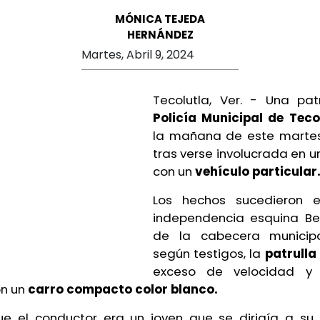
MÓNICA TEJEDA
HERNÁNDEZ
Martes, Abril 9, 2024
Tecolutla, Ver. - Una pat
Policía Municipal de Teco
la mañana de este martes
tras verse involucrada en 
con un
vehículo particular
Los hechos sucedieron e
independencia esquina Be
de la cabecera municipa
según testigos, la
patrulla
exceso de velocidad y
on un
carro compacto color blanco.
e el conductor era un joven que se dirigía a su