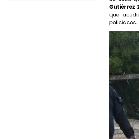
Abigail, estudiante UV, y su
Gutiérrez
Detienen a ex gobernador de
padre desaparecieron en José
que acudi
Guerrero por caso Ayotzinapa
Azueta
policiacos.
Hoy, 3:54 PM
4 de agosto de 2026
Muere policía de SSPC arrollado
Suma Veracruz 30 feminicidios
por una pipa en Acayucan
en 2026, según OUV Mujeres
Hoy, 2:02 PM
4 de agosto de 2026
Jóvenes Construyendo el Futuro,
Matan al influencer César
vacantes insuficientes en
Gastélum en transmisión en
Veracruz
Culiacán
Hoy, 2:41 AM
5 de agosto de 2026
Veracruz, entre lluvias y
Cierre de Ingenio San Pedro
ambiente bochornoso para el fin
golpea a casi 40 mil personas,
de semana
advierten
Hoy, 2:14 AM