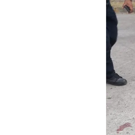
5 de agosto de 2026
"La tierra se lo tragó": Ismael, de
Taxistas de Xalapa protestarán
78 años, está desaparecido en
en fiscalía por desaparición de
Mina
Joel
Hoy, 2:01 AM
6 de agosto de 2026
Delegación del ISSSTE Xalapa,
Nahle tilda a Máynez de
tomada por cuarto día
“simulador” tras desafuero de
consecutivo
alcaldes
Hoy, 0:34 AM
6 de agosto de 2026
Condenan a casi 5 años de
prisión a 6 expolicías de
Coscomatepec
Ayer, 11:59 PM
Hicimos una propuesta para que
Ingenio San Pedro no cierre: