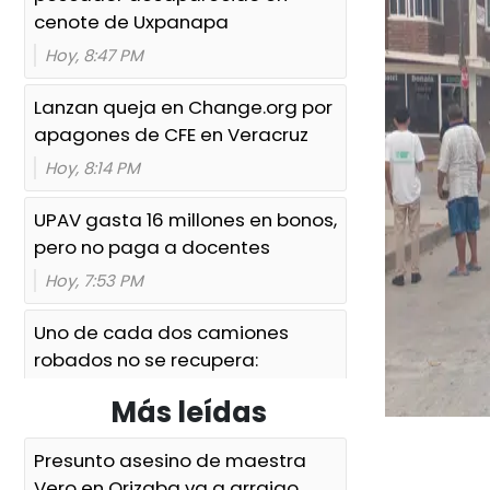
cenote de Uxpanapa
Hoy, 8:47 PM
Lanzan queja en Change.org por
apagones de CFE en Veracruz
Hoy, 8:14 PM
UPAV gasta 16 millones en bonos,
pero no paga a docentes
Hoy, 7:53 PM
Uno de cada dos camiones
robados no se recupera:
transportistas
Más leídas
Hoy, 7:33 PM
Presunto asesino de maestra
Confirman primer caso de
Vero en Orizaba va a arraigo