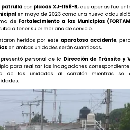
e
patrulla
con
placas XJ-1158-B,
que apenas fue ent
nicipal
en mayo de 2023 como una nueva adquisició
rama de
Fortalecimiento a los Municipios (FORTA
iba a tener su primer año de servicio.
rtaron heridos por este
aparatoso accidente
, per
ños
en ambas unidades serán cuantiosos.
e presentó personal de la
Dirección de Tránsito y 
ipio para realizar las indagaciones correspondiente
do de las unidades al corralón mientras se 
lidades.