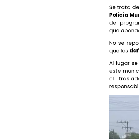
Se trata d
Policía Mu
del prog
que apenas 
No se repo
que los
da
Al lugar s
este munic
el trasla
responsabi