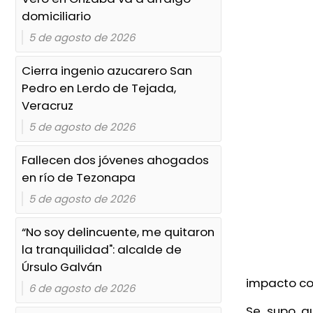
diarrea explosiva en Veracruz
domiciliario
Hoy, 7:20 PM
5 de agosto de 2026
UPAV podría pagar hasta 31.8
Cierra ingenio azucarero San
millones por 42 demandas
Pedro en Lerdo de Tejada,
laborales
Veracruz
Hoy, 6:35 PM
5 de agosto de 2026
Exigen tipificar como tentativa
Fallecen dos jóvenes ahogados
de feminicidio el caso de Sulma
en río de Tezonapa
en Xalapa
5 de agosto de 2026
Hoy, 6:22 PM
“No soy delincuente, me quitaron
Tres muertos en accidentes
la tranquilidad": alcalde de
carreteteros en Veracruz y
Úrsulo Galván
Medellín
impacto c
6 de agosto de 2026
Hoy, 4:23 PM
Se supo qu