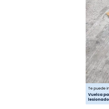
Nahle
Ayer, 11:03 PM
Huevo de EU entra a Veracruz y
avicultores acusan trato desleal
Ayer, 10:52 PM
"Blindaje en Tampico-Misantla":
ONG exigen vetar fracking
Ayer, 10:44 PM
Te puede in
Vuelca pat
lesionado