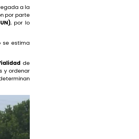
regada a la
n por parte
MUN)
, por lo
o se estima
Vialidad
de
s y ordenar
determinan