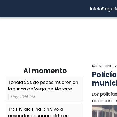
Inicio
Segur
MUNICIPIOS
Al momento
Policí
munic
Toneladas de peces mueren en
lagunas de Vega de Alatorre
Los policía
Hoy, 10:16 PM
cabecera m
Tras 15 días, hallan vivo a
pescador desaparecido en