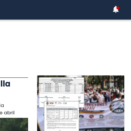
lla
la
 abril