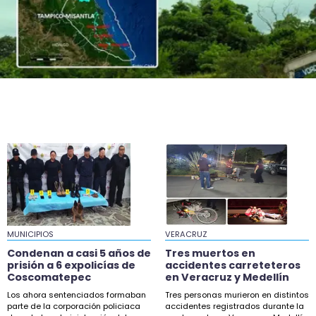
23:59
Condenan a casi 5 años de prisión a 6
expolicías de Coscomatepec
23:03
Hicimos una propuesta para que Ingenio San
Pedro no cierre: Nahle
22:52
Huevo de EU entra a Veracruz y avicultores
acusan trato desleal
22:44
Blindaje en Tampico-Misantla no basta; ONG
exigen vetar fracking
MUNICIPIOS
VERACRUZ
20:53
Condenan a casi 5 años de
Tres muertos en
Ellos asumirán como alcaldes en Ixhuatlán y
prisión a 6 expolicías de
accidentes carreteteros
Coscomatepec
en Veracruz y Medellín
Úrsulo Galván
Los ahora sentenciados formaban
Tres personas murieron en distintos
19:58
parte de la corporación policiaca
accidentes registrados durante la