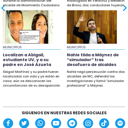
durante la administración del
madrugada en Veracruz y Medellín
Exigen reparar tramo colapsado en carretera
alcalde de Movimiento Ciudadano.
de Bravo; dos conductores huyeron.
180, en Catemaco
19:58
En Chocamán tiran barda y toman Palacio
molestos por obra
19:13
MUNICIPIOS
Localizan a Abigail, estudiante UV, y a su padre
MUNICIPIOS
en José Azueta
Localizan a Abigail,
Nahle tilda a Máynez de
estudiante UV, y a su
“simulador” tras
18:42
padre en José Azueta
desafuero de alcaldes
Buscan a Scarlet, menor desaparecida en
Abigail Martínez y su padre fueron
Nahle negó persecución contra dos
Coatzintla
localizados con vida y ya están en
alcaldes de MC, defendió las
casa; aún se desconocen las
investigaciones y llamó “simulador
circunstancias de su desaparición.
profesional” a Máynez.
SIGUENOS EN NUESTRAS REDES SOCIALES