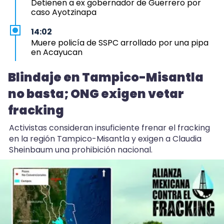
Detienen a ex gobernador de Guerrero por
caso Ayotzinapa
14:02
Muere policía de SSPC arrollado por una pipa
en Acayucan
2:41
Blindaje en Tampico-Misantla
Jóvenes Construyendo el Futuro, vacantes
no basta; ONG exigen vetar
insuficientes en Veracruz
fracking
2:14
Veracruz, entre lluvias y ambiente bochornoso
Activistas consideran insuficiente frenar el fracking
para el fin de semana
en la región Tampico-Misantla y exigen a Claudia
Sheinbaum una prohibición nacional.
2:01
“Como que la tierra se abrió y se lo tragó”:
familia busca a adulto mayor desaparecido en
Minatitlán
0:34
Delegación del ISSSTE Xalapa, tomada por
cuarto día consecutivo