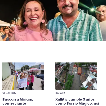
Coscomatepec: primo balea a dos hermanos;
uno muere
VERACRUZ
XALAPA
Buscan a Miriam,
Xallitic cumple 3 años
comerciante
como Barrio Mágico; así