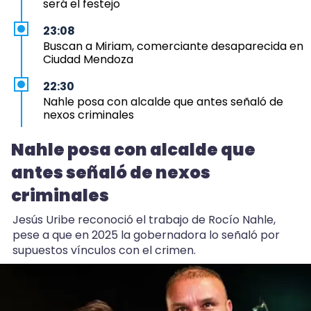
será el festejo
23:08
Buscan a Miriam, comerciante desaparecida en
Ciudad Mendoza
22:30
Nahle posa con alcalde que antes señaló de
nexos criminales
22:13
Nahle posa con alcalde que
Michis ya van al veterinario tanto como los
antes señaló de nexos
perros en Veracruz
criminales
20:30
Rezago en Veracruz: solo 44 municipios tienen
Jesús Uribe reconoció el trabajo de Rocío Nahle,
Atlas de Riesgo
pese a que en 2025 la gobernadora lo señaló por
supuestos vínculos con el crimen.
18:07
Calor y falta de lluvia, detrás de peces muertos
en Vega de Alatorre
16:59