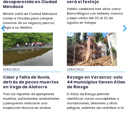
desaparecida en Ciudad
será el festejo
Mendoza
Xallitic celebrará tres años como
Barrio Mágico con talleres, música
Miriam salió de Ciudad Mendoza
y expo-venta del 20 al 22 de
rumbo a Orizaba para comprar
agosto en Xalapa.
insumos de su negocio, pero no
llegó a su destino.
VERACRUZ
VERACRUZ
Calor y falta de lluvia,
Rezago en Veracruz: solo
detrás de peces muertos
44 municipios tienen Atlas
en Vega de Alatorre
de Riesgo
Tras los reportes de ejemplares
El Atlas de Riesgo permite
muertos, autoridades ambientales
identificar zonas susceptibles a
y pesqueras realizaron una
inundaciones, deslaves y otros
inspección técnica en ambos
peligros, además de contribuir a la
puntos.
planeación.