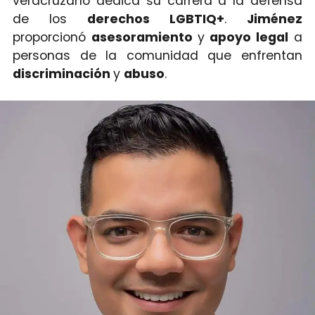
veracruzano dedica su carrera a la defensa
de los
derechos LGBTIQ+
.
Jiménez
proporcionó
asesoramiento
y
apoyo legal
a
personas de la comunidad que enfrentan
discriminación
y
abuso
.