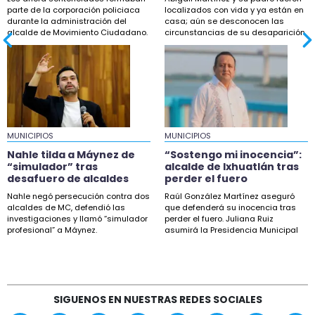
parte de la corporación policiaca
Sheinbaum descarta proyecto de fracking en
localizados con vida y ya están en
durante la administración del
casa; aún se desconocen las
norte de Veracruz
alcalde de Movimiento Ciudadano.
circunstancias de su desaparición.
15:27
Esteban Bautista defiende desafuero de
alcaldes de Movimiento Ciudadano
14:18
“Sostengo mi inocencia”: alcalde de Ixhuatlán
MUNICIPIOS
tras perder el fuero
MUNICIPIOS
Nahle tilda a Máynez de
“Sostengo mi inocencia”:
4:40
“simulador” tras
alcalde de Ixhuatlán tras
desafuero de alcaldes
perder el fuero
Veracruz mantendrá ambiente caluroso con
lluvias aisladas este jueves
Nahle negó persecución contra dos
Raúl González Martínez aseguró
alcaldes de MC, defendió las
que defenderá su inocencia tras
investigaciones y llamó “simulador
perder el fuero. Juliana Ruiz
2:15
profesional” a Máynez.
asumirá la Presidencia Municipal
Mueren dos traileros en choques en Cumbres
de Ixhuatlán.
de Maltrata
2:02
Investigado por crimen de reportera, alcalde
SIGUENOS EN NUESTRAS REDES SOCIALES
de Ixhuatlán pierde el fuero