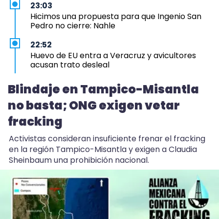
23:03
Hicimos una propuesta para que Ingenio San
Pedro no cierre: Nahle
22:52
Huevo de EU entra a Veracruz y avicultores
acusan trato desleal
22:44
Blindaje en Tampico-Misantla
Blindaje en Tampico-Misantla no basta; ONG
no basta; ONG exigen vetar
exigen vetar fracking
fracking
20:53
Ellos asumirán como alcaldes en Ixhuatlán y
Activistas consideran insuficiente frenar el fracking
Úrsulo Galván
en la región Tampico-Misantla y exigen a Claudia
Sheinbaum una prohibición nacional.
19:58
Exigen reparar tramo colapsado en carretera
180, en Catemaco
19:58
En Chocamán tiran barda y toman Palacio