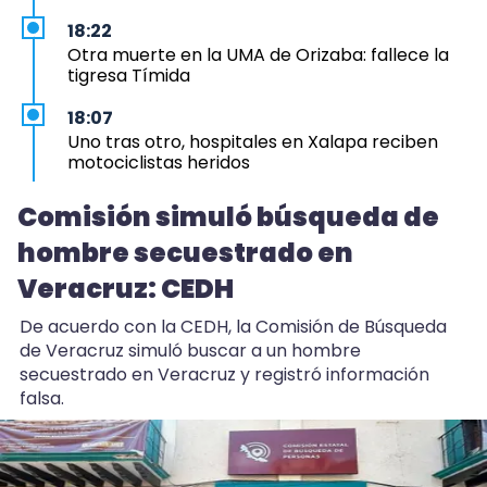
18:22
Otra muerte en la UMA de Orizaba: fallece la
tigresa Tímida
18:07
Uno tras otro, hospitales en Xalapa reciben
motociclistas heridos
17:13
Comisión simuló búsqueda de
Comisión simuló búsqueda de hombre
hombre secuestrado en
secuestrado en Veracruz: CEDH
Veracruz: CEDH
15:37
Motociclista muere tras ser atropellado por
De acuerdo con la CEDH, la Comisión de Búsqueda
camioneta en Veracruz
de Veracruz simuló buscar a un hombre
secuestrado en Veracruz y registró información
2:42
falsa.
Balacera en Poza Rica genera pánico en la
colonia Tepeyac
2:04