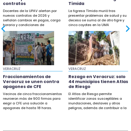
20:18
contratos
Tímida
Mascotas no deben ser sacrificadas por gusano
Docentes de la UPAV alertan por
La tigresa Tímida murió tras
barrenador: MVZ
nuevos contratos de 2026 y
presentar problemas de salud y su
señalan cambios en pagos, carga
deceso se suma al de otro tigre y
horaria y condiciones de
cinco coyotes en la UMA
prestación de servicios.
Citlaltépetl.
VERACRUZ
VERACRUZ
Fraccionamientos de
Rezago en Veracruz: solo
Veracruz se unen contra
44 municipios tienen Atlas
apagones de CFE
de Riesgo
Vecinos de cinco fraccionamientos
El Atlas de Riesgo permite
reunieron más de 900 firmas para
identificar zonas susceptibles a
exigir a CFE una solución a
inundaciones, deslaves y otros
apagones de hasta 18 horas.
peligros, además de contribuir a la
planeación.