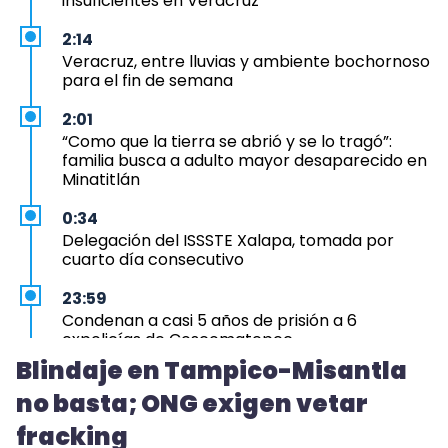
insuficientes en Veracruz
2:14
Veracruz, entre lluvias y ambiente bochornoso
para el fin de semana
2:01
“Como que la tierra se abrió y se lo tragó”:
familia busca a adulto mayor desaparecido en
Minatitlán
0:34
Delegación del ISSSTE Xalapa, tomada por
cuarto día consecutivo
23:59
Condenan a casi 5 años de prisión a 6
expolicías de Coscomatepec
Blindaje en Tampico-Misantla
23:12
no basta; ONG exigen vetar
Aprueba Congreso Declaraciones de
Procedencia en contra de dos munícipes
fracking