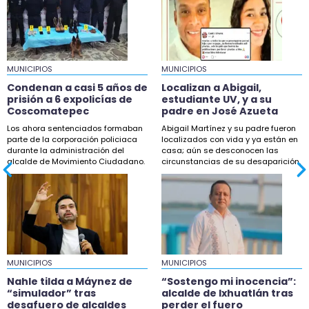
molestos por obra
19:13
Localizan a Abigail, estudiante UV, y a su padre
en José Azueta
MUNICIPIOS
MUNICIPIOS
18:42
Condenan a casi 5 años de
Localizan a Abigail,
Buscan a Scarlet, menor desaparecida en
prisión a 6 expolicías de
estudiante UV, y a su
Coscomatepec
padre en José Azueta
Coatzintla
Los ahora sentenciados formaban
Abigail Martínez y su padre fueron
18:33
parte de la corporación policiaca
localizados con vida y ya están en
durante la administración del
casa; aún se desconocen las
Maestros de la UPAV bloquean Sefiplan por
alcalde de Movimiento Ciudadano.
circunstancias de su desaparición.
adeudos salariales
18:32
Nahle tilda a Máynez de “simulador” tras
desafuero de alcaldes
18:04
MUNICIPIOS
Taxistas de Xalapa protestarán en fiscalía por
MUNICIPIOS
desaparición de Joel
Nahle tilda a Máynez de
“Sostengo mi inocencia”:
“simulador” tras
alcalde de Ixhuatlán tras
16:50
desafuero de alcaldes
perder el fuero