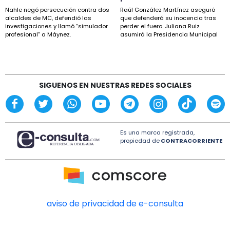
Sheinbaum descarta proyecto de fracking en
Nahle negó persecución contra dos
Raúl González Martínez aseguró
norte de Veracruz
alcaldes de MC, defendió las
que defenderá su inocencia tras
investigaciones y llamó “simulador
perder el fuero. Juliana Ruiz
profesional” a Máynez.
asumirá la Presidencia Municipal
15:27
de Ixhuatlán.
Esteban Bautista defiende desafuero de
alcaldes de Movimiento Ciudadano
14:18
SIGUENOS EN NUESTRAS REDES SOCIALES
“Sostengo mi inocencia”: alcalde de Ixhuatlán
tras perder el fuero
Es una marca registrada,
propiedad de
CONTRACORRIENTE
aviso de privacidad de e-consulta