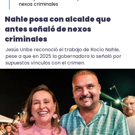
nexos criminales
22:13
Nahle posa con alcalde que
Michis ya van al veterinario tanto como los
antes señaló de nexos
perros en Veracruz
criminales
20:30
Rezago en Veracruz: solo 44 municipios tienen
Jesús Uribe reconoció el trabajo de Rocío Nahle,
Atlas de Riesgo
pese a que en 2025 la gobernadora lo señaló por
supuestos vínculos con el crimen.
18:07
Calor y falta de lluvia, detrás de peces muertos
en Vega de Alatorre
16:59
Coscomatepec: primo balea a dos hermanos;
uno muere