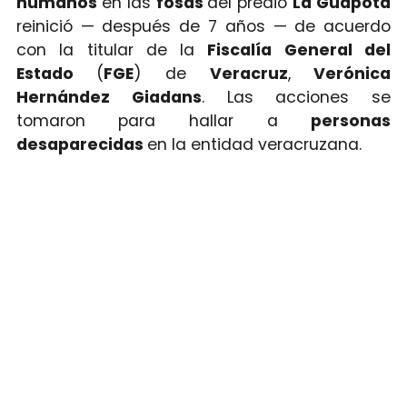
humanos
en las
fosas
del predio
La Guapota
reinició — después de 7 años — de acuerdo
con la titular de la
Fiscalía General del
Estado
(
FGE
) de
Veracruz
,
Verónica
Hernández Giadans
. Las acciones se
tomaron para hallar a
personas
desaparecidas
en la entidad veracruzana.