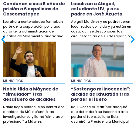
18:42
Condenan a casi 5 años de
Localizan a Abigail,
Buscan a Scarlet, menor desaparecida en
prisión a 6 expolicías de
estudiante UV, y a su
Coscomatepec
padre en José Azueta
Coatzintla
Los ahora sentenciados formaban
Abigail Martínez y su padre fueron
18:33
parte de la corporación policiaca
localizados con vida y ya están en
durante la administración del
casa; aún se desconocen las
Maestros de la UPAV bloquean Sefiplan por
alcalde de Movimiento Ciudadano.
circunstancias de su desaparición.
adeudos salariales
18:32
Nahle tilda a Máynez de “simulador” tras
desafuero de alcaldes
18:04
MUNICIPIOS
Taxistas de Xalapa protestarán en fiscalía por
MUNICIPIOS
desaparición de Joel
Nahle tilda a Máynez de
“Sostengo mi inocencia”:
“simulador” tras
alcalde de Ixhuatlán tras
16:50
desafuero de alcaldes
perder el fuero
Sheinbaum descarta proyecto de fracking en
Nahle negó persecución contra dos
Raúl González Martínez aseguró
norte de Veracruz
alcaldes de MC, defendió las
que defenderá su inocencia tras
investigaciones y llamó “simulador
perder el fuero. Juliana Ruiz
profesional” a Máynez.
asumirá la Presidencia Municipal
15:27
de Ixhuatlán.
Esteban Bautista defiende desafuero de