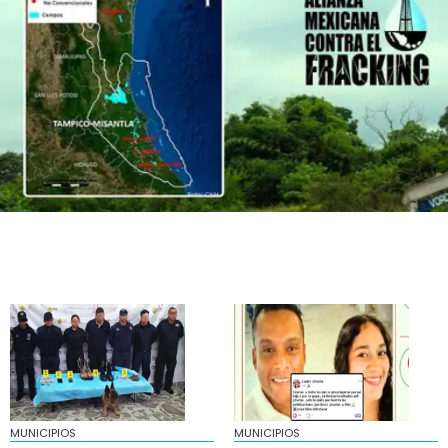
acusan trato desleal
22:44
Blindaje en Tampico-Misantla no basta; ONG
exigen vetar fracking
20:53
Ellos asumirán como alcaldes en Ixhuatlán y
Úrsulo Galván
19:58
Exigen reparar tramo colapsado en carretera
180, en Catemaco
19:58
En Chocamán tiran barda y toman Palacio
molestos por obra
19:13
Localizan a Abigail, estudiante UV, y a su padre
en José Azueta
MUNICIPIOS
MUNICIPIOS