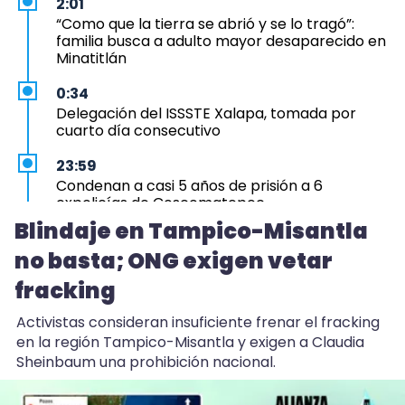
2:01
“Como que la tierra se abrió y se lo tragó”:
familia busca a adulto mayor desaparecido en
Minatitlán
0:34
Delegación del ISSSTE Xalapa, tomada por
cuarto día consecutivo
23:59
Condenan a casi 5 años de prisión a 6
expolicías de Coscomatepec
Blindaje en Tampico-Misantla
23:12
no basta; ONG exigen vetar
Aprueba Congreso Declaraciones de
Procedencia en contra de dos munícipes
fracking
23:03
Activistas consideran insuficiente frenar el fracking
Hicimos una propuesta para que Ingenio San
en la región Tampico-Misantla y exigen a Claudia
Pedro no cierre: Nahle
Sheinbaum una prohibición nacional.
22:52
Huevo de EU entra a Veracruz y avicultores