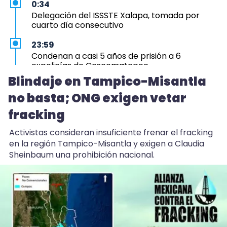
0:34
Delegación del ISSSTE Xalapa, tomada por
cuarto día consecutivo
23:59
Condenan a casi 5 años de prisión a 6
expolicías de Coscomatepec
Blindaje en Tampico-Misantla
23:12
no basta; ONG exigen vetar
Aprueba Congreso Declaraciones de
Procedencia en contra de dos munícipes
fracking
23:03
Activistas consideran insuficiente frenar el fracking
Hicimos una propuesta para que Ingenio San
en la región Tampico-Misantla y exigen a Claudia
Pedro no cierre: Nahle
Sheinbaum una prohibición nacional.
22:52
Huevo de EU entra a Veracruz y avicultores
acusan trato desleal
22:44
Blindaje en Tampico-Misantla no basta; ONG