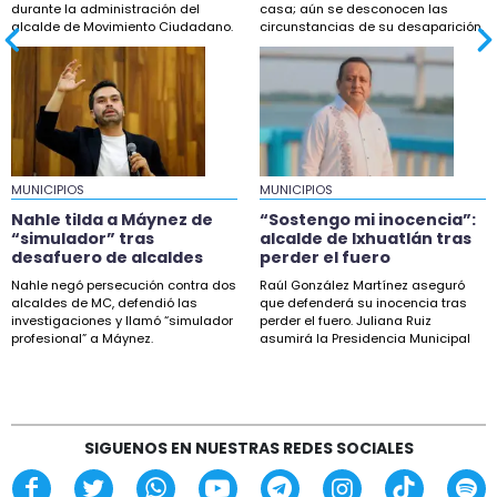
durante la administración del
casa; aún se desconocen las
Maestros de la UPAV bloquean Sefiplan por
alcalde de Movimiento Ciudadano.
circunstancias de su desaparición.
adeudos salariales
18:32
Nahle tilda a Máynez de “simulador” tras
desafuero de alcaldes
18:04
MUNICIPIOS
Taxistas de Xalapa protestarán en fiscalía por
MUNICIPIOS
desaparición de Joel
Nahle tilda a Máynez de
“Sostengo mi inocencia”:
“simulador” tras
alcalde de Ixhuatlán tras
16:50
desafuero de alcaldes
perder el fuero
Sheinbaum descarta proyecto de fracking en
Nahle negó persecución contra dos
Raúl González Martínez aseguró
norte de Veracruz
alcaldes de MC, defendió las
que defenderá su inocencia tras
investigaciones y llamó “simulador
perder el fuero. Juliana Ruiz
profesional” a Máynez.
asumirá la Presidencia Municipal
15:27
de Ixhuatlán.
Esteban Bautista defiende desafuero de
alcaldes de Movimiento Ciudadano
14:18
SIGUENOS EN NUESTRAS REDES SOCIALES
“Sostengo mi inocencia”: alcalde de Ixhuatlán
tras perder el fuero