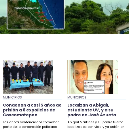
exigen vetar fracking
20:53
Ellos asumirán como alcaldes en Ixhuatlán y
Úrsulo Galván
19:58
Exigen reparar tramo colapsado en carretera
180, en Catemaco
19:58
En Chocamán tiran barda y toman Palacio
molestos por obra
19:13
Localizan a Abigail, estudiante UV, y a su padre
en José Azueta
MUNICIPIOS
MUNICIPIOS
18:42
Condenan a casi 5 años de
Localizan a Abigail,
Buscan a Scarlet, menor desaparecida en
prisión a 6 expolicías de
estudiante UV, y a su
Coscomatepec
padre en José Azueta
Coatzintla
Los ahora sentenciados formaban
Abigail Martínez y su padre fueron
18:33
parte de la corporación policiaca
localizados con vida y ya están en