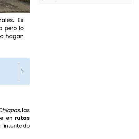
ales. Es
o pero lo
lo hagan
 Chiapas
, las
nte en
rutas
n intentado