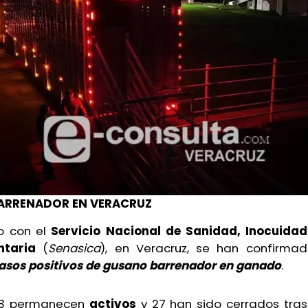
ARRENADOR EN VERACRUZ
 con el
Servicio Nacional de Sanidad, Inocuidad
ntaria
(
Senasica
), en Veracruz, se han confirma
asos positivos de gusano barrenador en ganado
.
 13 permanecen
activos
y 27 han sido cerrados tras 