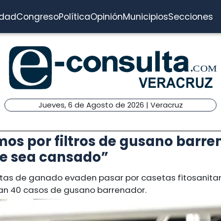
idad
Congreso
Política
Opinión
Municipios
Secciones
Jueves, 6 de Agosto de 2026 | Veracruz
os por filtros de gusano barre
e sea cansado”
stas de ganado evaden pasar por casetas fitosanitar
van 40 casos de gusano barrenador.