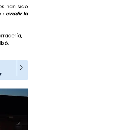
os han sido
ían
evadir la
rracería,
izó.
r