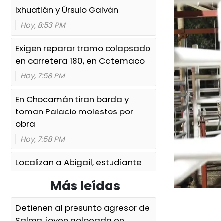
Ixhuatlán y Úrsulo Galván
Hoy, 8:53 PM
Exigen reparar tramo colapsado
en carretera 180, en Catemaco
Hoy, 7:58 PM
En Chocamán tiran barda y
toman Palacio molestos por
obra
Hoy, 7:58 PM
Localizan a Abigail, estudiante
UV, y a su padre en José Azueta
Más leídas
Hoy, 7:13 PM
Detienen al presunto agresor de
Buscan a Scarlet, menor
Salma, joven golpeada en