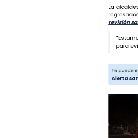
La alcald
Eliminan fuero a Bertín Bravo,
regresados
alcalde de Úrsulo Galván
revisión sa
Hoy, 0:24 AM
“Estamo
“No soy delincuente, me quitaron
para evi
la tranquilidad": alcalde de
Úrsulo Galván
Hoy, 0:22 AM
Te puede in
Alerta sa
Amenazan con retirar a
canasteras del centro de
Orizaba, acusan
Ayer, 11:42 PM