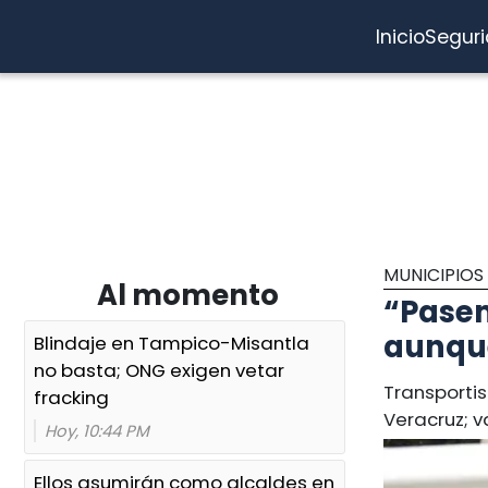
Inicio
Segur
MUNICIPIOS
Al momento
“Pasem
aunqu
Blindaje en Tampico-Misantla
no basta; ONG exigen vetar
Transporti
fracking
Veracruz; 
Hoy, 10:44 PM
Ellos asumirán como alcaldes en