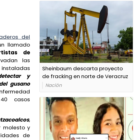
aderos del
 un llamado
rtistas de
vadan las
nstaladas
Sheinbaum descarta proyecto
detectar y
de fracking en norte de Veracruz
del gusano
Nación
enfermedad
40 casos
tzacoalcos
,
r molesto y
tidades de