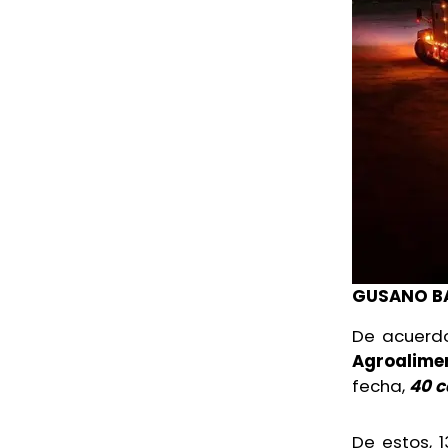
GUSANO B
De acuerdo
Agroalime
fecha,
40 c
De estos,