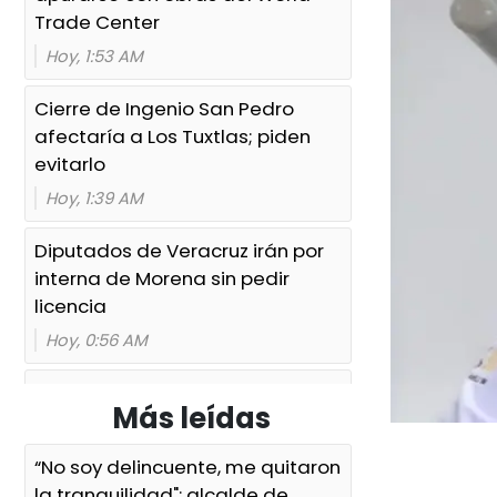
Trade Center
Hoy, 1:53 AM
Cierre de Ingenio San Pedro
afectaría a Los Tuxtlas; piden
evitarlo
Hoy, 1:39 AM
Diputados de Veracruz irán por
interna de Morena sin pedir
licencia
Hoy, 0:56 AM
Ayuntamiento e ICATVER
Más leídas
fortalecen capacitación laboral
en beneficio de las y los
“No soy delincuente, me quitaron
sanandrescanos
la tranquilidad": alcalde de