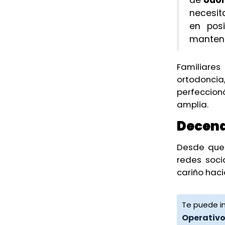
necesit
en posi
mantene
Familiares
ortodoncia
perfeccio
amplia.
Decena
Desde que 
redes soci
cariño haci
Te puede in
Operativo 