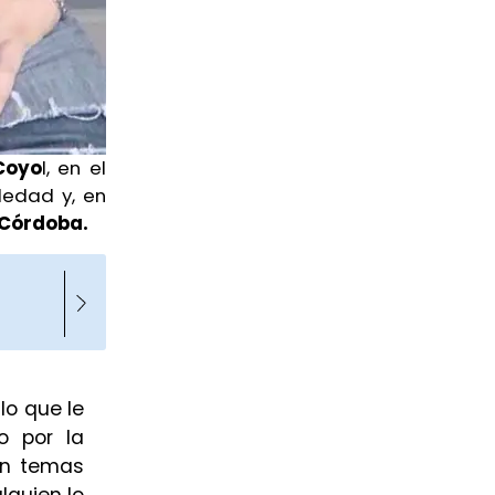
Coyo
l, en el
ledad y, en
Córdoba.
lo que le
o por la
on temas
guien lo