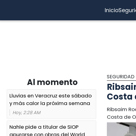
Inicio
Segur
SEGURIDAD
Al momento
Ribsai
Costa 
Lluvias en Veracruz este sábado
y más calor la próxima semana
Ribsaim Rod
Hoy, 2:28 AM
Costa de Or
Nahle pide a titular de SIOP
apurarse con obras del World