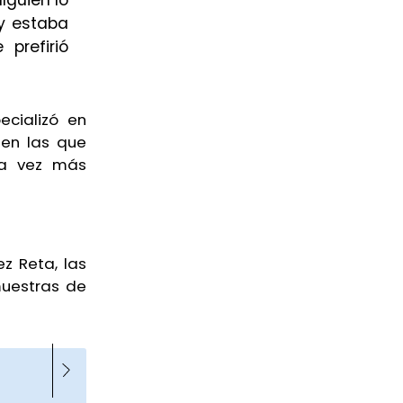
 y estaba
prefirió
ecializó en
 en las que
da vez más
z Reta, las
uestras de