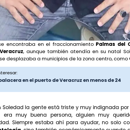
 se encontraba en el fraccionamiento
Palmas del 
 Veracruz
, aunque también atendía en su natal So
 se desplazaba a municipios de la zona centro, como
teresar:
alacera en el puerto de Veracruz en menos de 24
n Soledad la gente está triste y muy indignada por 
Él era muy buena persona, alguien muy querid
ad. Siempre estaba ahí para ayudar, no solo c
tología
, sino también económicamente cuando al