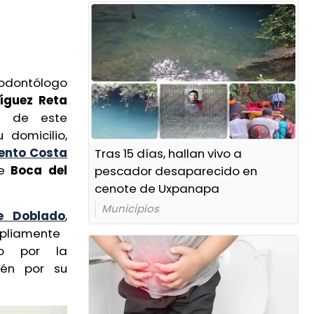
odontólogo
íguez Reta
e de este
 domicilio,
ento Costa
Tras 15 días, hallan vivo a
de
Boca del
pescador desaparecido en
cenote de Uxpanapa
Municipios
e Doblado
,
liamente
do por la
ién por su