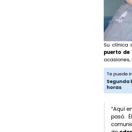
de feminicidio el caso de Sulma
en Xalapa
Ayer, 6:22 PM
Tres muertos en accidentes
carreteteros en Veracruz y
Su clínica
Medellín
puerto de
ocasiones,
Ayer, 4:23 PM
Te puede in
Detienen a ex gobernador de
Segunda b
Guerrero por caso Ayotzinapa
horas
Ayer, 3:54 PM
“Aquí e
pasó. 
comunid
de
odon