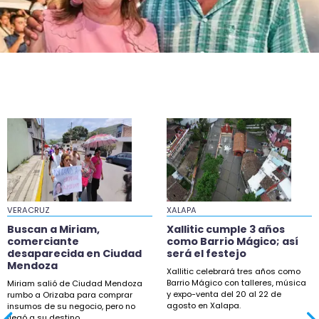
Lluvias en Veracruz este sábado y más calor la
próxima semana
VERACRUZ
XALAPA
Buscan a Miriam,
Xallitic cumple 3 años
comerciante
como Barrio Mágico; así
desaparecida en Ciudad
será el festejo
Mendoza
Xallitic celebrará tres años como
Barrio Mágico con talleres, música
Miriam salió de Ciudad Mendoza
y expo-venta del 20 al 22 de
rumbo a Orizaba para comprar
agosto en Xalapa.
insumos de su negocio, pero no
llegó a su destino.