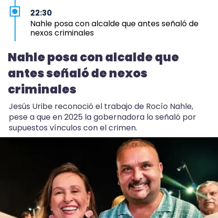
22:30
Nahle posa con alcalde que antes señaló de
nexos criminales
22:13
Nahle posa con alcalde que
Michis ya van al veterinario tanto como los
antes señaló de nexos
perros en Veracruz
criminales
20:30
Rezago en Veracruz: solo 44 municipios tienen
Jesús Uribe reconoció el trabajo de Rocío Nahle,
Atlas de Riesgo
pese a que en 2025 la gobernadora lo señaló por
supuestos vínculos con el crimen.
18:07
Calor y falta de lluvia, detrás de peces muertos
en Vega de Alatorre
16:59
Coscomatepec: primo balea a dos hermanos;
uno muere
2:28