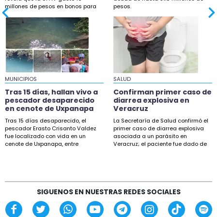
Confirman primer caso de diarrea explosiva en
millones de pesos en bonos para
pesos.
Veracruz
su personal.
18:35
UPAV podría pagar hasta 31.8 millones por 42
demandas laborales
18:22
Exigen tipificar como tentativa de feminicidio el
MUNICIPIOS
SALUD
caso de Sulma en Xalapa
Tras 15 días, hallan vivo a
Confirman primer caso de
pescador desaparecido
diarrea explosiva en
16:23
en cenote de Uxpanapa
Veracruz
Tres muertos en accidentes carreteteros en
Tras 15 días desaparecido, el
La Secretaría de Salud confirmó el
Veracruz y Medellín
pescador Erasto Crisanto Valdez
primer caso de diarrea explosiva
fue localizado con vida en un
asociada a un parásito en
cenote de Uxpanapa, entre
Veracruz; el paciente fue dado de
15:54
Veracruz y Oaxaca.
alta.
Detienen a ex gobernador de Guerrero por
caso Ayotzinapa
14:02
SIGUENOS EN NUESTRAS REDES SOCIALES
Muere policía de SSPC arrollado por una pipa
en Acayucan