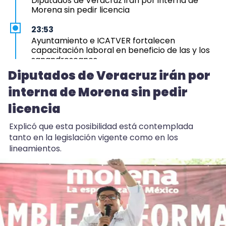
Diputados de Veracruz irán por interna de
Morena sin pedir licencia
23:53
Ayuntamiento e ICATVER fortalecen
capacitación laboral en beneficio de las y los
sanandrescanos
Diputados de Veracruz irán por
23:42
interna de Morena sin pedir
Generar empleo y bienestar, prioridad para el
Gobierno de San Andrés Tuxtla: Rafa Fararoni
licencia
23:31
Explicó que esta posibilidad está contemplada
Municipio arrancará primera etapa de
tanto en la legislación vigente como en los
rehabilitación en el boulevard 5 de febrero
lineamientos.
23:29
En Veracruz, jubilados de Pemex exigen pago de
pensiones
23:04
FGR detiene a hombre con 30 mil litros de
combustible en Veracruz