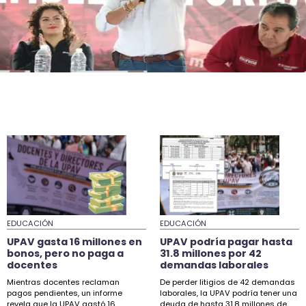
22:16
Toneladas de peces mueren en lagunas de
Vega de Alatorre
20:47
Tras 15 días, hallan vivo a pescador
desaparecido en cenote de Uxpanapa
20:14
Lanzan queja en Change.org por apagones de
CFE en Veracruz
19:53
UPAV gasta 16 millones en bonos, pero no paga
a docentes
EDUCACIÓN
EDUCACIÓN
19:33
UPAV gasta 16 millones en
UPAV podría pagar hasta
Uno de cada dos camiones robados no se
bonos, pero no paga a
31.8 millones por 42
docentes
demandas laborales
recupera: transportistas
Mientras docentes reclaman
De perder litigios de 42 demandas
19:20
pagos pendientes, un informe
laborales, la UPAV podría tener una
revela que la UPAV gastó 16
deuda de hasta 31.8 millones de