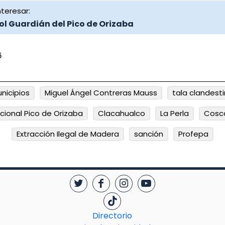
teresar:
ol Guardián del Pico de Orizaba
6
nicipios
Miguel Ángel Contreras Mauss
tala clandest
cional Pico de Orizaba
Clacahualco
La Perla
Cosc
Extracción Ilegal de Madera
sanción
Profepa
Directorio