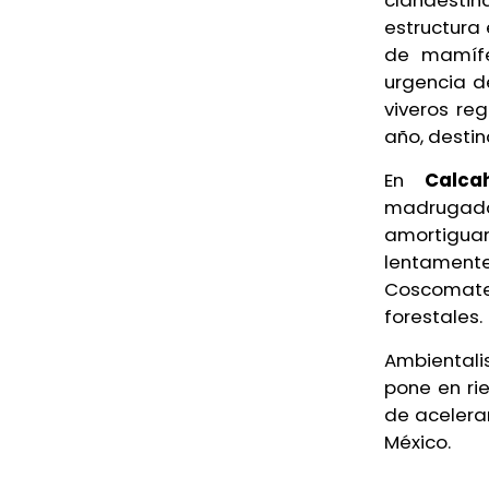
clandestina
en fiscalía por desaparición de
estructura
Joel
de mamífe
urgencia d
Ayer, 6:04 PM
viveros re
año, destin
Sheinbaum descarta proyecto
de fracking en norte de Veracruz
En
Calca
Ayer, 4:50 PM
madrugad
amortiguam
Esteban Bautista defiende
lentament
desafuero de alcaldes de
Coscomate
Movimiento Ciudadano
forestales.
Ayer, 3:27 PM
Ambientali
pone en ri
“Sostengo mi inocencia”: alcalde
de acelera
de Ixhuatlán tras perder el fuero
México.
Ayer, 2:18 PM