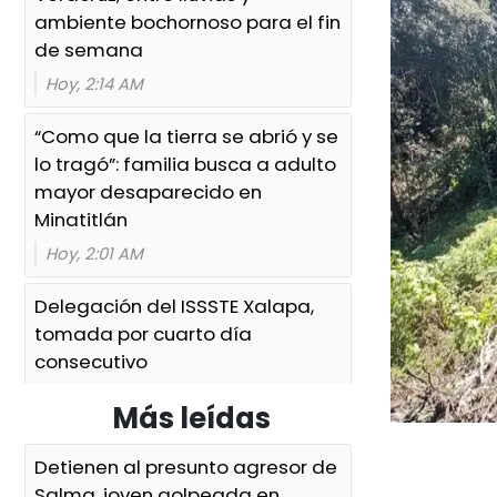
ambiente bochornoso para el fin
de semana
Hoy, 2:14 AM
“Como que la tierra se abrió y se
lo tragó”: familia busca a adulto
mayor desaparecido en
Minatitlán
Hoy, 2:01 AM
Delegación del ISSSTE Xalapa,
tomada por cuarto día
consecutivo
Hoy, 0:34 AM
Más leídas
Condenan a casi 5 años de
Detienen al presunto agresor de
prisión a 6 expolicías de
Salma, joven golpeada en