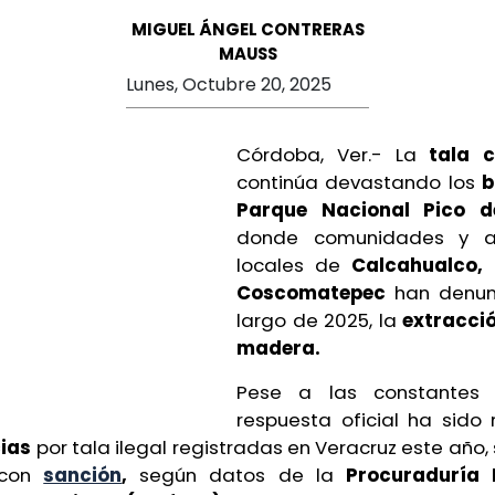
MIGUEL ÁNGEL CONTRERAS
MAUSS
Lunes, Octubre 20, 2025
Córdoba, Ver.- La
tala c
continúa devastando los
b
Parque Nacional Pico d
donde comunidades y a
locales de
Calcahualco, 
Coscomatepec
han denunc
largo de 2025, la
extracci
madera.
Pese a las constantes
q
respuesta oficial ha sido
ias
por tala ilegal registradas en Veracruz este año,
con
sanción
,
según datos de la
Procuraduría 