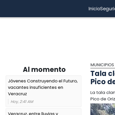
Inicio
Segur
MUNICIPIOS
Al momento
Tala c
Pico d
Jóvenes Construyendo el Futuro,
vacantes insuficientes en
La tala cl
Veracruz
Pico de Ori
Hoy, 2:41 AM
Veracruz, entre lluvias y