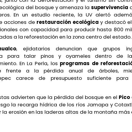
, junto con la deforestación y el turismo sin contro
 ecológica del bosque y amenaza la
supervivencia
ros. En un estudio reciente, la UV alertó ademá
e acciones de
restauración ecológica
y destacó el
gionales con capacidad para producir hasta 800 mil
adas a la reforestación en la zona centro del estado.
hualco
, ejidatarios denuncian que grupos i
a para talar pinos y oyameles dentro de l
iento. En La Perla, los
programas de reforestac
e frente a la pérdida anual de árboles, mi
pec carece de presupuesto suficiente para 
stas advierten que la pérdida del bosque en el
Pico 
esgo la recarga hídrica de los ríos Jamapa y Cotax
r la erosión en las laderas altas de la montaña más