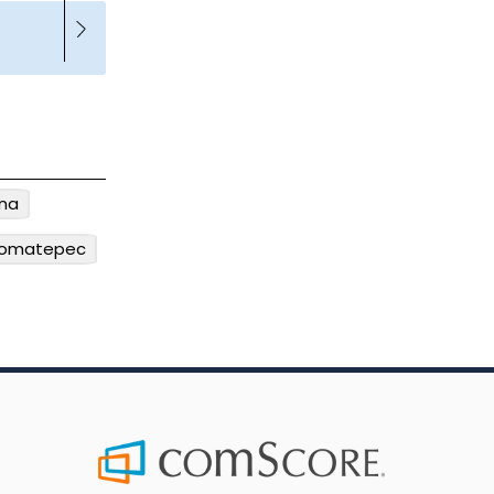
ina
omatepec