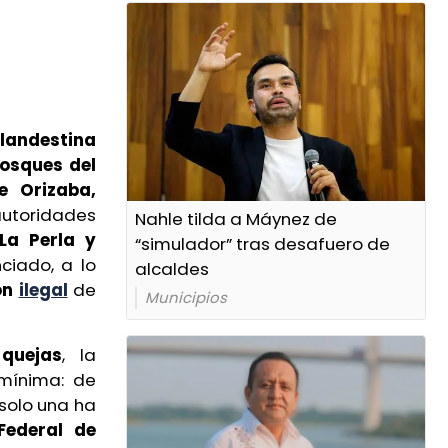
landestina
osques del
e Orizaba,
utoridades
Nahle tilda a Máynez de
La Perla y
“simulador” tras desafuero de
iado, a lo
alcaldes
ón
ilegal
de
Municipios
uejas
, la
 mínima: de
 solo una ha
Federal de