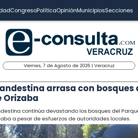
idad
Congreso
Política
Opinión
Municipios
Secciones
Viernes, 7 de Agosto de 2026 | Veracruz
landestina arrasa con bosques 
e Orizaba
andestina continúa devastando los bosques del Parqu
zaba a pesar de esfuerzos de autoridades locales.