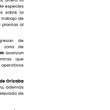
l, altera la
de especies
s sobre la
 trabajo de
 plantas al
ngresan de
a zona de
ión
avanzan
entras que
operativos
de Orizaba
tla, además
 elevada de