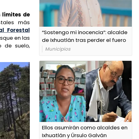
s
límites de
stales más
l Forestal
“Sostengo mi inocencia”: alcalde
sque en las
de Ixhuatlán tras perder el fuero
 de suelo,
Municipios
Ellos asumirán como alcaldes en
Ixhuatlán y Úrsulo Galván