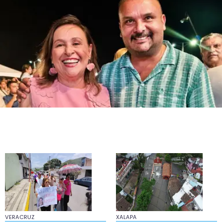
en Vega de Alatorre
16:59
Coscomatepec: primo balea a dos hermanos;
uno muere
VERACRUZ
XALAPA