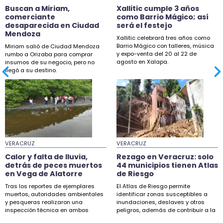
Buscan a Miriam,
Xallitic cumple 3 años
comerciante
como Barrio Mágico; así
desaparecida en Ciudad
será el festejo
Mendoza
Xallitic celebrará tres años como
Barrio Mágico con talleres, música
Miriam salió de Ciudad Mendoza
y expo-venta del 20 al 22 de
rumbo a Orizaba para comprar
agosto en Xalapa.
insumos de su negocio, pero no
llegó a su destino.
VERACRUZ
VERACRUZ
Calor y falta de lluvia,
Rezago en Veracruz: solo
detrás de peces muertos
44 municipios tienen Atlas
en Vega de Alatorre
de Riesgo
Tras los reportes de ejemplares
El Atlas de Riesgo permite
muertos, autoridades ambientales
identificar zonas susceptibles a
y pesqueras realizaron una
inundaciones, deslaves y otros
inspección técnica en ambos
peligros, además de contribuir a la
puntos.
planeación.