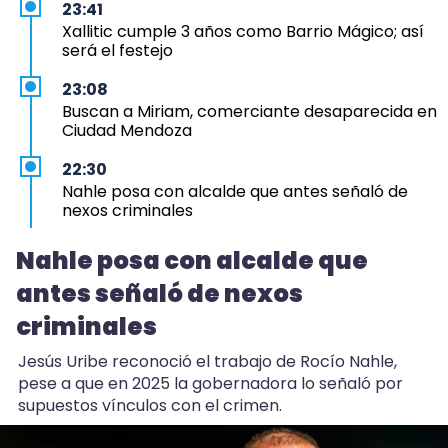
23:41
Xallitic cumple 3 años como Barrio Mágico; así
será el festejo
23:08
Buscan a Miriam, comerciante desaparecida en
Ciudad Mendoza
22:30
Nahle posa con alcalde que antes señaló de
nexos criminales
22:13
Nahle posa con alcalde que
Michis ya van al veterinario tanto como los
antes señaló de nexos
perros en Veracruz
criminales
20:30
Rezago en Veracruz: solo 44 municipios tienen
Jesús Uribe reconoció el trabajo de Rocío Nahle,
Atlas de Riesgo
pese a que en 2025 la gobernadora lo señaló por
supuestos vínculos con el crimen.
18:07
Calor y falta de lluvia, detrás de peces muertos