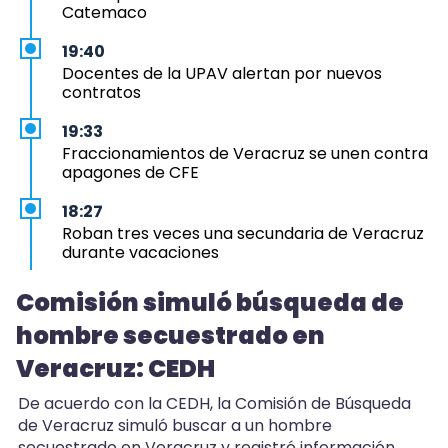
Catemaco
19:40
Docentes de la UPAV alertan por nuevos
contratos
19:33
Fraccionamientos de Veracruz se unen contra
apagones de CFE
18:27
Roban tres veces una secundaria de Veracruz
durante vacaciones
18:22
Comisión simuló búsqueda de
Otra muerte en la UMA de Orizaba: fallece la
hombre secuestrado en
tigresa Tímida
Veracruz: CEDH
18:07
Uno tras otro, hospitales en Xalapa reciben
De acuerdo con la CEDH, la Comisión de Búsqueda
motociclistas heridos
de Veracruz simuló buscar a un hombre
secuestrado en Veracruz y registró información