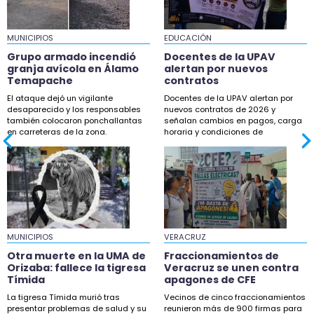
22:05
MUNICIPIOS
Liberan decenas de tortugas en Playa Las
EDUCACIÓN
Palmitas, Agua Dulce
Grupo armado incendió
Docentes de la UPAV
granja avícola en Álamo
alertan por nuevos
21:13
Temapache
contratos
Mujer queda grave tras camionetazo en Jesús
El ataque dejó un vigilante
Docentes de la UPAV alertan por
Carranza, Veracruz
desaparecido y los responsables
nuevos contratos de 2026 y
también colocaron ponchallantas
señalan cambios en pagos, carga
en carreteras de la zona.
horaria y condiciones de
prestación de servicios.
MUNICIPIOS
VERACRUZ
Otra muerte en la UMA de
Fraccionamientos de
Orizaba: fallece la tigresa
Veracruz se unen contra
Tímida
apagones de CFE
La tigresa Tímida murió tras
Vecinos de cinco fraccionamientos
presentar problemas de salud y su
reunieron más de 900 firmas para