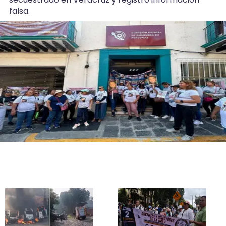
17:13
falsa.
Comisión simuló búsqueda de hombre
secuestrado en Veracruz: CEDH
15:37
Motociclista muere tras ser atropellado por
camioneta en Veracruz
2:42
Balacera en Poza Rica genera pánico en la
colonia Tepeyac
2:04
Rescatan a trabajador tras quedar
semisepultado en Xalapa
1:49
Clima en Veracruz: seguirá el calor y
aumentarán las lluvias
22:19
Hallan viva a Camila Scarlet, menor reportada
como desaparecida