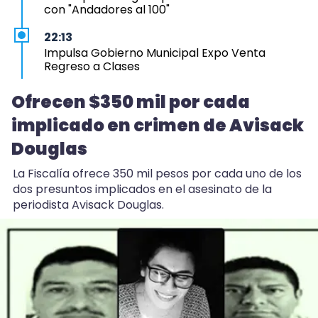
con "Andadores al 100"
22:13
Impulsa Gobierno Municipal Expo Venta
Regreso a Clases
21:17
Ofrecen $350 mil por cada
Pierden biopsia de paciente con cáncer en
implicado en crimen de Avisack
Hospital de Veracruz
Douglas
21:06
Ofrecen $350 mil por cada implicado en
La Fiscalía ofrece 350 mil pesos por cada uno de los
crimen de Avisack Douglas
dos presuntos implicados en el asesinato de la
periodista Avisack Douglas.
20:54
Escuelas llevan cerradas 18 años desde deslave
en Ixhuacán
20:32
Retiran cámaras de videovigilancia irregulares
en Poza Rica