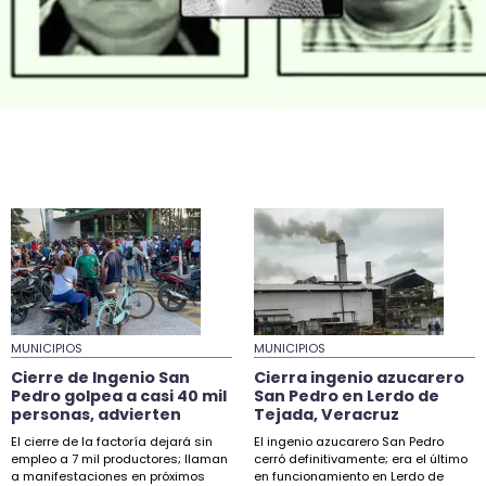
18:56
Censo de periodistas fue propuesta de un
reportero: Nahle
18:23
Cierre de Ingenio San Pedro golpea a casi 40
mil personas, advierten
17:03
Cierra ingenio azucarero San Pedro en Lerdo de
Tejada, Veracruz
16:28
Mueren dos jóvenes ahogados en río de
Tezonapa
MUNICIPIOS
15:11
MUNICIPIOS
Matan al influencer César Gastélum en
Cierre de Ingenio San
Cierra ingenio azucarero
transmisión en Culiacán
Pedro golpea a casi 40 mil
San Pedro en Lerdo de
personas, advierten
Tejada, Veracruz
4:30
El cierre de la factoría dejará sin
El ingenio azucarero San Pedro
empleo a 7 mil productores; llaman
Bochorno y lluvias, el pronóstico para Veracruz
cerró definitivamente; era el último
a manifestaciones en próximos
en funcionamiento en Lerdo de