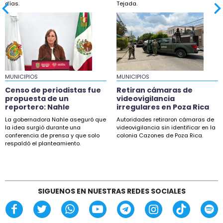
días.
Tejada.
4:19
Un tesoro histórico espera a visitantes en el
puerto de Veracruz
3:56
10 años sin David: mamá acusa a sus amigos de
entregarlo a cártel
MUNICIPIOS
MUNICIPIOS
3:25
Censo de periodistas fue
Retiran cámaras de
propuesta de un
Asesinan a balazos a taxista tras ataque cerca
videovigilancia
reportero: Nahle
irregulares en Poza Rica
de su domicilio en Acayucan
La gobernadora Nahle aseguró que
Autoridades retiraron cámaras de
1:00
la idea surgió durante una
videovigilancia sin identificar en la
conferencia de prensa y que solo
colonia Cazones de Poza Rica.
Hallazgo prehispánico no frena
respaldó el planteamiento.
fraccionamiento en Coatepec
0:49
Posible naufragio en Alvarado será revisado por
expertos del INAH
SIGUENOS EN NUESTRAS REDES SOCIALES