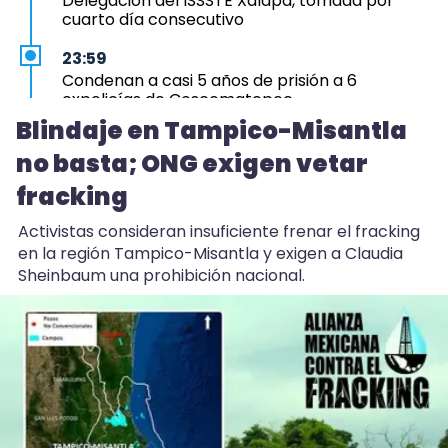
Delegación del ISSSTE Xalapa, tomada por
cuarto día consecutivo
23:59
Condenan a casi 5 años de prisión a 6
expolicías de Coscomatepec
Blindaje en Tampico-Misantla
23:12
no basta; ONG exigen vetar
Aprueba Congreso Declaraciones de
Procedencia en contra de dos munícipes
fracking
23:03
Activistas consideran insuficiente frenar el fracking
Hicimos una propuesta para que Ingenio San
en la región Tampico-Misantla y exigen a Claudia
Pedro no cierre: Nahle
Sheinbaum una prohibición nacional.
22:52
Huevo de EU entra a Veracruz y avicultores
acusan trato desleal
22:44
Blindaje en Tampico-Misantla no basta; ONG
exigen vetar fracking