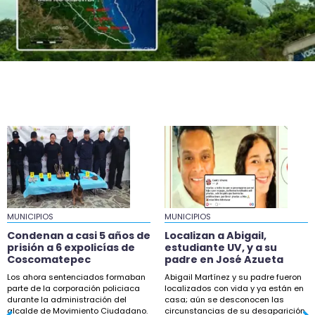
20:53
Ellos asumirán como alcaldes en Ixhuatlán y
Úrsulo Galván
19:58
Exigen reparar tramo colapsado en carretera
180, en Catemaco
19:58
En Chocamán tiran barda y toman Palacio
molestos por obra
19:13
Localizan a Abigail, estudiante UV, y a su padre
en José Azueta
MUNICIPIOS
MUNICIPIOS
18:42
Condenan a casi 5 años de
Localizan a Abigail,
Buscan a Scarlet, menor desaparecida en
prisión a 6 expolicías de
estudiante UV, y a su
Coscomatepec
padre en José Azueta
Coatzintla
Los ahora sentenciados formaban
Abigail Martínez y su padre fueron
18:33
parte de la corporación policiaca
localizados con vida y ya están en
durante la administración del
casa; aún se desconocen las
Maestros de la UPAV bloquean Sefiplan por
alcalde de Movimiento Ciudadano.
circunstancias de su desaparición.