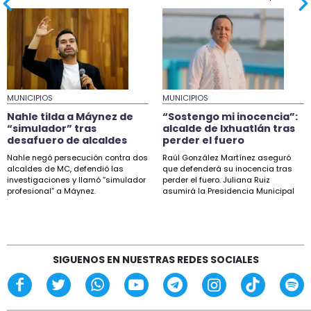
adeudos salariales
18:32
Nahle tilda a Máynez de “simulador” tras
desafuero de alcaldes
18:04
MUNICIPIOS
Taxistas de Xalapa protestarán en fiscalía por
MUNICIPIOS
desaparición de Joel
Nahle tilda a Máynez de
“Sostengo mi inocencia”:
“simulador” tras
alcalde de Ixhuatlán tras
16:50
desafuero de alcaldes
perder el fuero
Sheinbaum descarta proyecto de fracking en
Nahle negó persecución contra dos
Raúl González Martínez aseguró
norte de Veracruz
alcaldes de MC, defendió las
que defenderá su inocencia tras
investigaciones y llamó “simulador
perder el fuero. Juliana Ruiz
profesional” a Máynez.
asumirá la Presidencia Municipal
15:27
de Ixhuatlán.
Esteban Bautista defiende desafuero de
alcaldes de Movimiento Ciudadano
14:18
SIGUENOS EN NUESTRAS REDES SOCIALES
“Sostengo mi inocencia”: alcalde de Ixhuatlán
tras perder el fuero