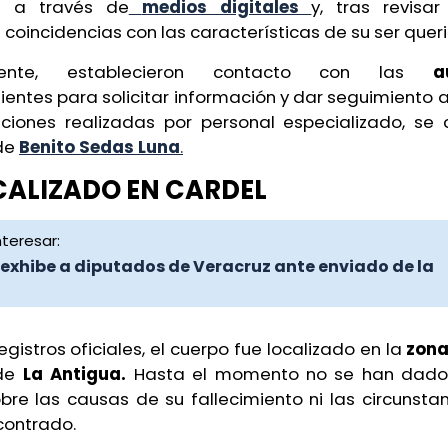
ón a través de
medios digitales
y, tras revisar
coincidencias con las características de su ser queri
rmente, establecieron contacto con las
aut
entes para solicitar información y dar seguimiento a
caciones realizadas por personal especializado, se 
de
Benito Sedas Luna
.
CALIZADO EN CARDEL
teresar:
 exhibe a diputados de Veracruz ante enviado de la
egistros oficiales, el cuerpo fue localizado en la
zona
 de
La Antigua.
Hasta el momento no se han dado
bre las causas de su fallecimiento ni las circunsta
contrado.