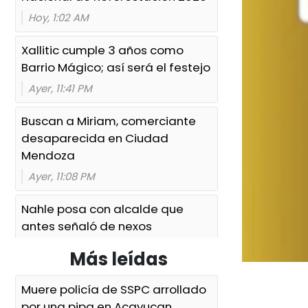
Hoy, 1:02 AM
Xallitic cumple 3 años como
Barrio Mágico; así será el festejo
Ayer, 11:41 PM
Buscan a Miriam, comerciante
desaparecida en Ciudad
Mendoza
Ayer, 11:08 PM
Nahle posa con alcalde que
antes señaló de nexos
criminales
Más leídas
Ayer, 10:30 PM
Muere policía de SSPC arrollado
Michis ya van al veterinario tanto
por una pipa en Acayucan