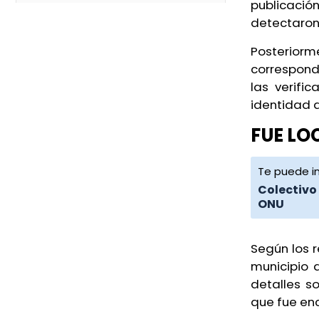
publicaci
“simulador” tras desafuero de
detectaron 
alcaldes
6 de agosto de 2026
Posterio
correspondi
Localizan a Abigail, estudiante
las verifi
UV, y a su padre en José Azueta
identidad 
6 de agosto de 2026
FUE LO
“Sostengo mi inocencia”: alcalde
Te puede in
de Ixhuatlán tras perder el fuero
Colectivo
6 de agosto de 2026
ONU
Delegación del ISSSTE Xalapa,
tomada por cuarto día
Según los r
consecutivo
municipio
detalles so
7 de agosto de 2026
que fue en