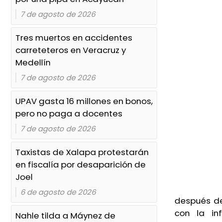
como los perros en Veracruz
7 de agosto de 2026
Ayer, 10:13 PM
Tres muertos en accidentes
Rezago en Veracruz: solo 44
carreteteros en Veracruz y
municipios tienen Atlas de
Medellín
Riesgo
7 de agosto de 2026
Ayer, 8:30 PM
UPAV gasta 16 millones en bonos,
Calor y falta de lluvia, detrás de
pero no paga a docentes
peces muertos en Vega de
7 de agosto de 2026
Alatorre
Ayer, 6:07 PM
Taxistas de Xalapa protestarán
en fiscalía por desaparición de
Coscomatepec: primo balea a
Joel
dos hermanos; uno muere
6 de agosto de 2026
Ayer, 4:59 PM
después de
con la in
Nahle tilda a Máynez de