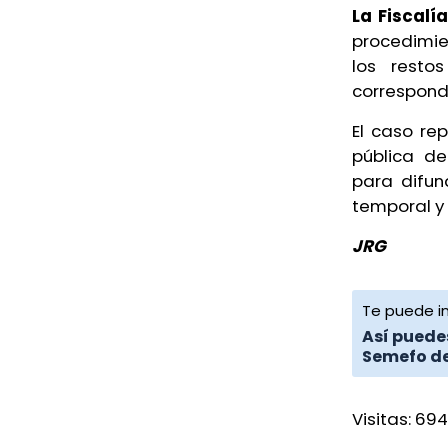
Condenan a casi 5 años de
La Fiscalí
prisión a 6 expolicías de
procedimi
Coscomatepec
los resto
6 de agosto de 2026
correspond
Confirman primer caso de
El caso re
diarrea explosiva en Veracruz
pública de
para difun
7 de agosto de 2026
temporal y 
JRG
Te puede in
Así puedes
Semefo de
Visitas:
694