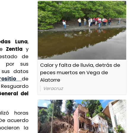
edas Luna
,
 de
Zentla
y
 estado de
do por sus
Calor y falta de lluvia, detrás de
 sus datos
peces muertos en Vega de
rositio
de
Alatorre
n Resguardo
Veracruz
eneral del
lizó horas
 De acuerdo
ocieron la