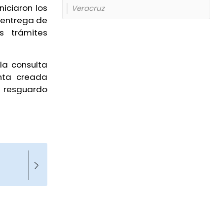
niciaron los
Veracruz
y entrega de
s trámites
la consulta
nta creada
o resguardo